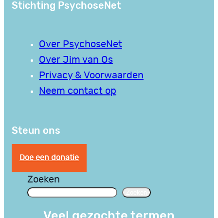
Stichting PsychoseNet
Over PsychoseNet
Over Jim van Os
Privacy & Voorwaarden
Neem contact op
Steun ons
Doe een donatie
Zoeken
Zoeken
Veel gezochte termen