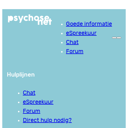
Ga
naar
Goede informatie
de
eSpreekuur
inhoud
Chat
Forum
Hulplijnen
Chat
eSpreekuur
Forum
Direct hulp nodig?