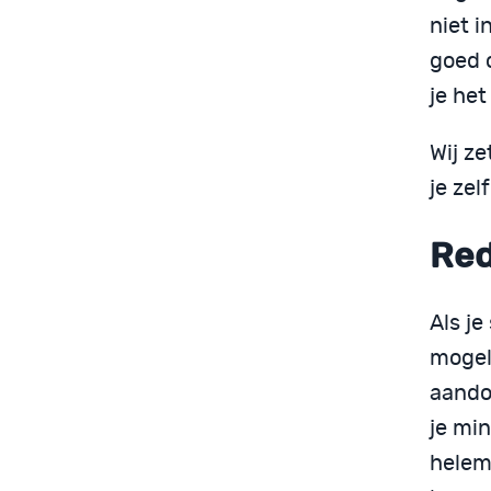
niet 
goed o
je het
Wij ze
je ze
Red
Als je
mogel
aando
je min
helema