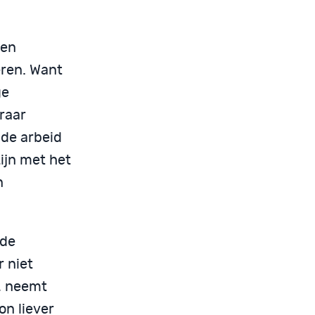
een
eren. Want
ge
raar
de arbeid
ijn met het
n
 de
 niet
n, neemt
on liever