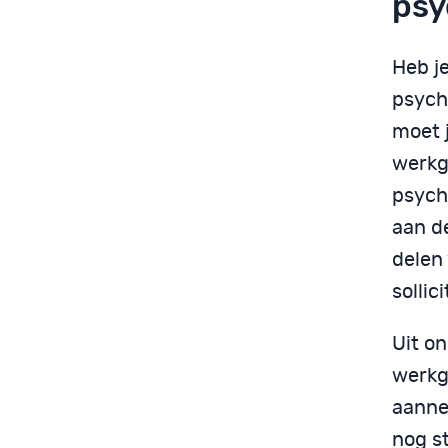
psy
Heb j
psycho
moet j
werkg
psych
aan d
delen
sollic
Uit on
werkg
aanne
nog s