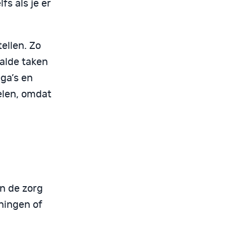
lfs als je er
ellen. Zo
aalde taken
ga’s en
elen, omdat
in de zorg
eningen of