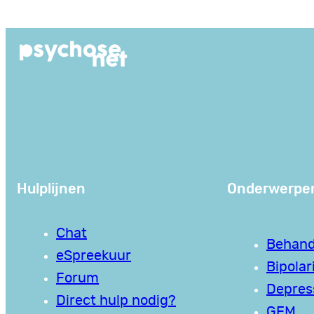
Ga
naar
de
inhoud
Hulplijnen
Onderwerpe
Chat
Behand
eSpreekuur
Bipolari
Forum
Depres
Direct hulp nodig?
GEM