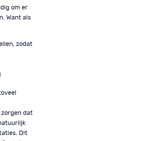
ndig om er
jn. Want als
ellen, zodat
n
 zoveel
r zorgen dat
atuurlijk
aties. Dit