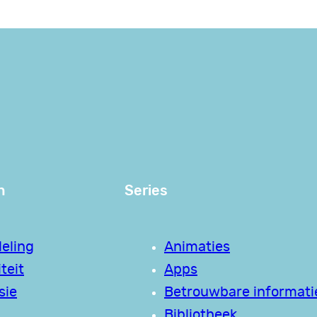
n
Series
eling
Animaties
teit
Apps
sie
Betrouwbare informati
Bibliotheek