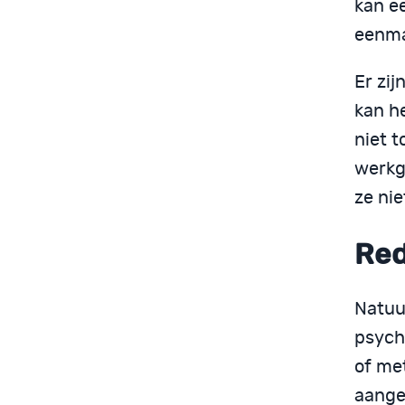
kan ee
eenma
Er zij
kan h
niet 
werkg
ze ni
Red
Natuur
psycho
of met
aange