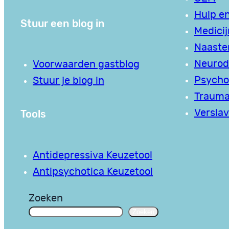
Hulp en
Stuur een blog in
Medici
Naaste
Neurodi
Voorwaarden gastblog
Psycho
Stuur je blog in
Traum
Tools
Verslav
Antidepressiva Keuzetool
Antipsychotica Keuzetool
Zoeken
Zoeken