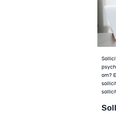
Sollic
psych
om? E
sollic
sollici
Sol