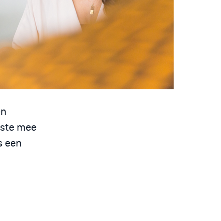
en
este mee
s een