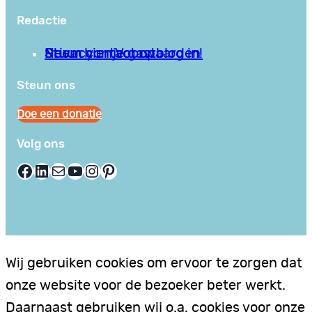
Redactie
Privacy en Voorwaarden
Stuur hier je gastblog in!
Neem contact op
Steun ons
Doe een donatie
Volg ons
Facebook
LinkedIn
E-mail
YouTube
Instagram
Pinterest
Wij gebruiken cookies om ervoor te zorgen dat
onze website voor de bezoeker beter werkt.
Daarnaast gebruiken wij o.a. cookies voor onze