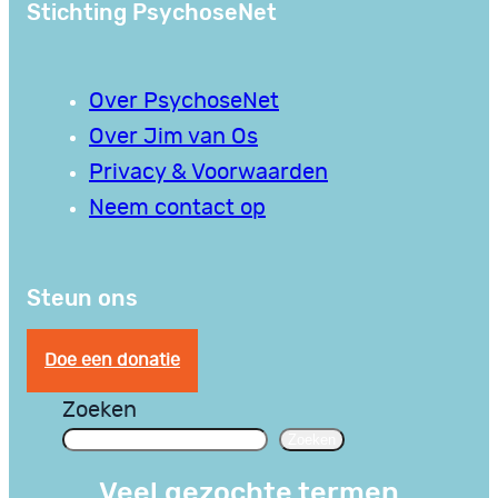
Stichting PsychoseNet
Over PsychoseNet
Over Jim van Os
Privacy & Voorwaarden
Neem contact op
Steun ons
Doe een donatie
Zoeken
Zoeken
Veel gezochte termen