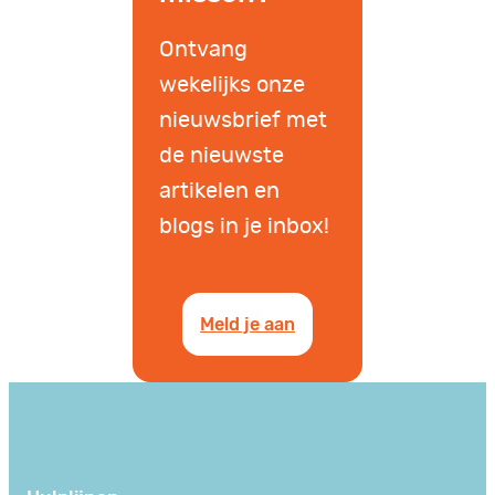
Ontvang
wekelijks onze
nieuwsbrief met
de nieuwste
artikelen en
blogs in je inbox!
Meld je aan