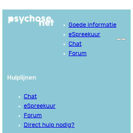
Ga
naar
Goede informatie
de
eSpreekuur
inhoud
Chat
Forum
Hulplijnen
Chat
eSpreekuur
Forum
Direct hulp nodig?