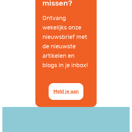
missen?
Ontvang
wekelijks onze
nieuwsbrief met
de nieuwste
artikelen en
blogs in je inbox!
Meld je aan