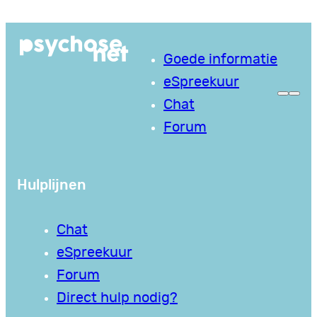
Ga
naar
Goede informatie
de
eSpreekuur
inhoud
Chat
Forum
Hulplijnen
Chat
eSpreekuur
Forum
Direct hulp nodig?