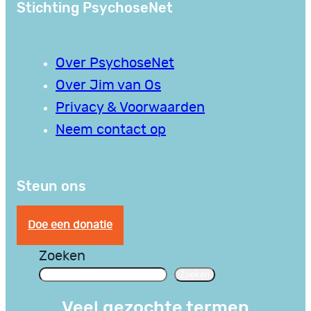
Stichting PsychoseNet
Over PsychoseNet
Over Jim van Os
Privacy & Voorwaarden
Neem contact op
Steun ons
Doe een donatie
Zoeken
Zoeken
Veel gezochte termen