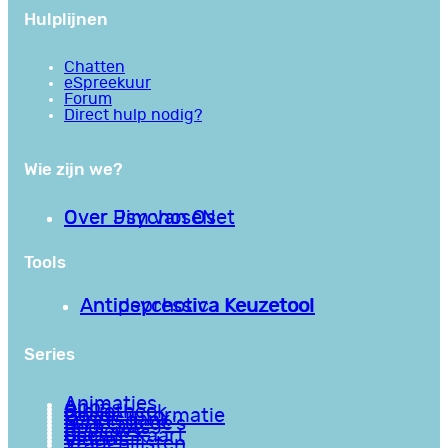
Hulplijnen
Chatten
eSpreekuur
Forum
Direct hulp nodig?
Wie zijn we?
Over PsychoseNet
Over Jim van Os
Tools
Antipsychotica Keuzetool
Antidepressiva Keuzetool
Series
Animaties
Apps
Bibliotheek
Goede informatie
Kennisbank
Mini college’s
Podcasts
Reviews
Sociale Kaart
Video’s
Vragenlijsten