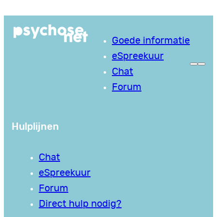
Ga
naar
Goede informatie
de
eSpreekuur
inhoud
Chat
Forum
Hulplijnen
Chat
eSpreekuur
Forum
Direct hulp nodig?