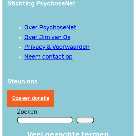
Stichting PsychoseNet
Over PsychoseNet
Over Jim van Os
Privacy & Voorwaarden
Neem contact op
Steun ons
Doe een donatie
Zoeken
Zoeken
Veel gezochte termen