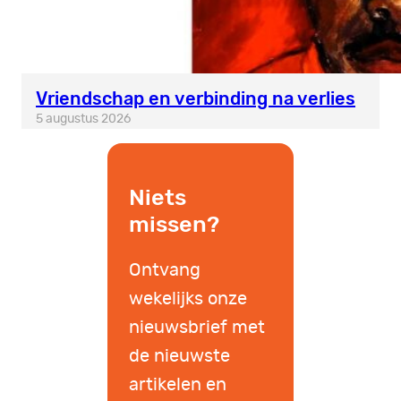
Vriendschap en verbinding na verlies
5 augustus 2026
Niets
missen?
Ontvang
wekelijks onze
nieuwsbrief met
de nieuwste
artikelen en