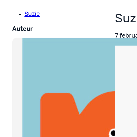
Suzie
Suz
Auteur
7 febru