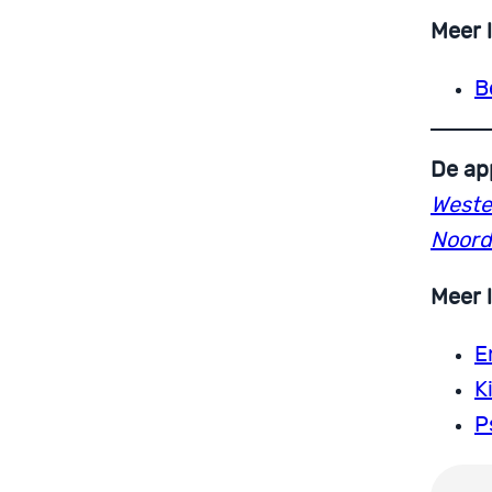
Meer 
B
De ap
Weste
Noord
Meer 
E
K
P