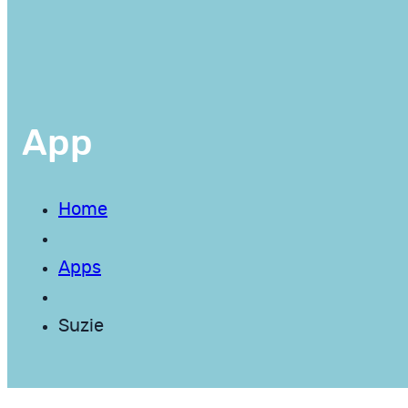
App
Home
Apps
Suzie