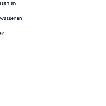
issen en
volwassenen
en: