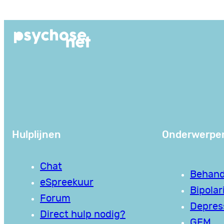
Ga
naar
de
inhoud
Hulplijnen
Onderwerpe
Chat
Behand
eSpreekuur
Bipolari
Forum
Depres
Direct hulp nodig?
GEM