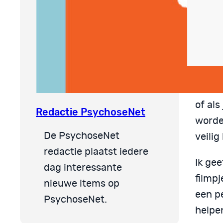
Suzie.
of als
Redactie PsychoseNet
worden
De PsychoseNet
veilig
redactie plaatst iedere
Ik gee
dag interessante
filmpj
nieuwe items op
een pe
PsychoseNet.
helpe