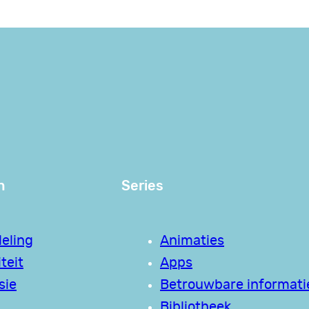
n
Series
eling
Animaties
teit
Apps
sie
Betrouwbare informati
Bibliotheek