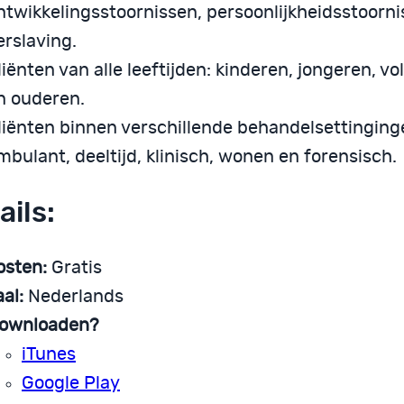
ntwikkelingsstoornissen, persoonlijkheidsstoorn
erslaving.
liënten van alle leeftijden: kinderen, jongeren, 
n ouderen.
liënten binnen verschillende behandelsettinging
mbulant, deeltijd, klinisch, wonen en forensisch.
ails:
osten:
Gratis
aal:
Nederlands
ownloaden?
iTunes
Google Play