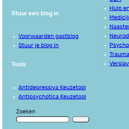
Hulp en
Stuur een blog in
Medici
Naaste
Neurodi
Voorwaarden gastblog
Psycho
Stuur je blog in
Traum
Tools
Verslav
Antidepressiva Keuzetool
Antipsychotica Keuzetool
Zoeken
Zoeken