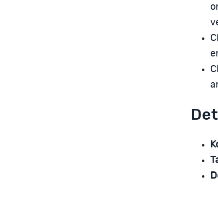
o
v
C
e
C
a
Det
K
T
D