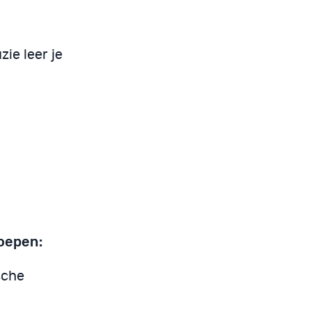
ie leer je
roepen:
sche