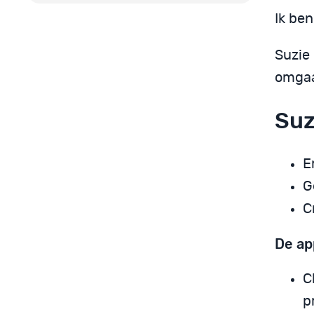
Ik ben
Suzie 
omgaan
Suz
E
G
C
De ap
C
p