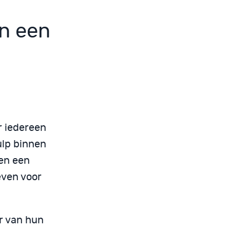
n een
 iedereen
ulp binnen
en een
even voor
r van hun