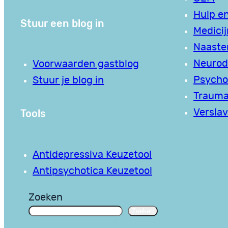
Hulp en
Stuur een blog in
Medici
Naaste
Neurodi
Voorwaarden gastblog
Psycho
Stuur je blog in
Traum
Tools
Verslav
Antidepressiva Keuzetool
Antipsychotica Keuzetool
Zoeken
Zoeken