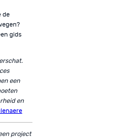
e de
 wegen?
een gids
erschat.
oces
nen een
moeten
rheid en
lenaere
een project