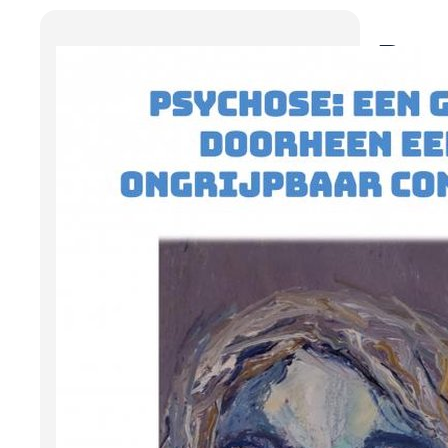
Psy
ong
Dem
Een th
die t
het l
ongri
psych
Voor 