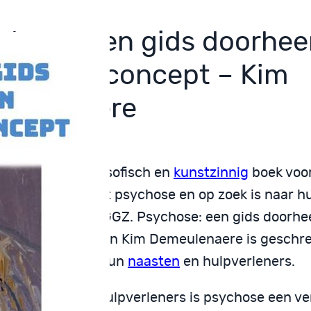
chose: een gids doorhee
rijpbaar concept – Kim
eulenaere
erapeutisch, filosofisch en
kunstzinnig
boek voor
e maken heeft met psychose en op zoek is naar h
andschap van de GGZ. Psychose: een gids doorhe
jpbaar concept van Kim Demeulenaere is geschr
osegevoeligen, hun
naasten
en hulpverleners.
veel mensen en hulpverleners is psychose een ve