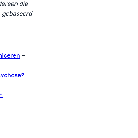
dereen die
, gebaseerd
niceren
–
psychose?
n