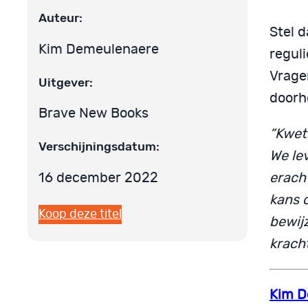
Auteur:
Stel d
Kim Demeulenaere
regul
Vrage
Uitgever:
doorh
Brave New Books
“Kwet
Verschijningsdatum:
We le
16 december 2022
erach
kans o
Koop deze titel
bewij
kracht
Kim D