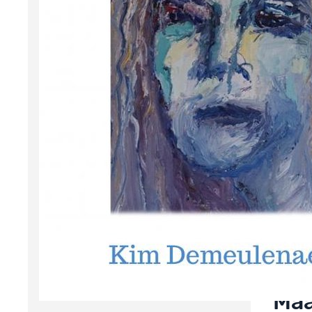
bed s
op he
Maa
wei
psy
Toch 
hoort.
beper
degel
opna
Maa