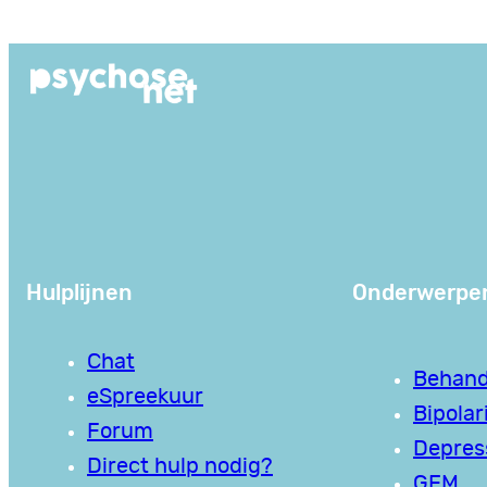
Ga
naar
de
inhoud
Hulplijnen
Onderwerpe
Chat
Behand
eSpreekuur
Bipolari
Forum
Depres
Direct hulp nodig?
GEM