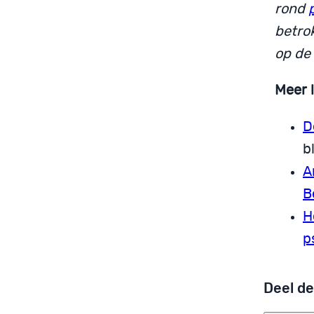
rond
betro
op de
Meer 
D
b
A
B
H
p
Deel de