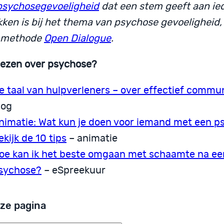
psychosegevoeligheid
dat een stem geeft aan ie
kken is bij het thema van psychose gevoeligheid
 methode
Open Dialogue
.
lezen over psychose?
e taal van hulpverleners – over effectief commu
log
nimatie: Wat kun je doen voor iemand met een 
ekijk de 10 tips
– animatie
oe kan ik het beste omgaan met schaamte na ee
sychose?
– eSpreekuur
ze pagina