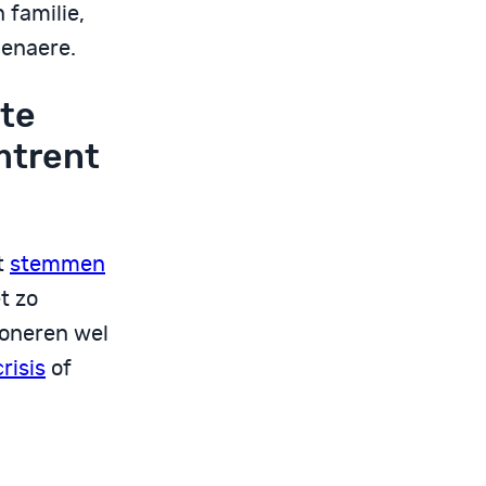
 familie,
lenaere.
 te
mtrent
t
stemmen
t zo
ioneren wel
crisis
of