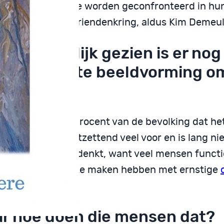
how, tot ze er mee worden geconfronteerd in hun
t werk of in hun vriendenkring, aldus Kim Demeu
tschappelijk gezien is er nog
nig correcte beeldvorming o
chose
rapporteert tien procent van de bevolking dat he
 Het komt dus ontzettend veel voor en is lang nie
kend als men nu denkt, want veel mensen funct
ijk zonder dat ze te maken hebben met ernstige
me
.
r hoe doen die mensen dat?