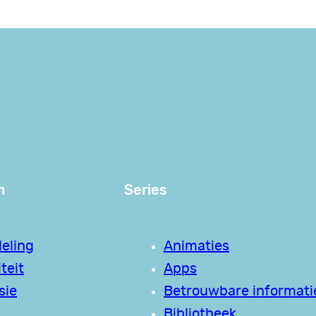
n
Series
eling
Animaties
teit
Apps
sie
Betrouwbare informati
Bibliotheek