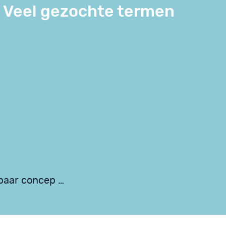
Veel gezochte termen
baar concep …