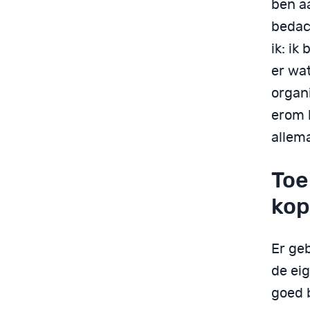
ben a
bedach
ik: ik
er wa
organ
erom 
allema
Toe
kop
Er ge
de eig
goed b