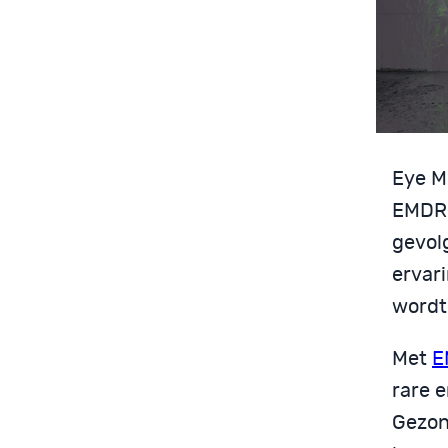
Eye M
EMDR,
gevol
ervar
wordt 
Met
E
rare e
Gezond