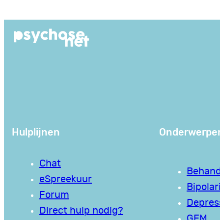
Ga
naar
de
inhoud
Hulplijnen
Onderwerpe
Chat
Behand
eSpreekuur
Bipolari
Forum
Depres
Direct hulp nodig?
GEM