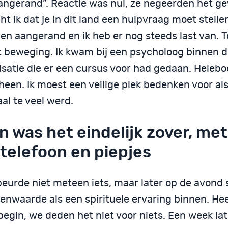
angerand”. Reactie was nul, ze negeerden het g
t ik dat je in dit land een hulpvraag moet stelle
 ben aangerand en ik heb er nog steeds last van.
t beweging. Ik kwam bij een psycholoog binnen 
isatie die er een cursus voor had gedaan. Helebo
heen. Ik moest een veilige plek bedenken voor al
al te veel werd.
n was het eindelijk zover, me
telefoon en piepjes
beurde niet meteen iets, maar later op de avond
enwaarde als een spirituele ervaring binnen. Heer
egin, we deden het niet voor niets. Een week lat