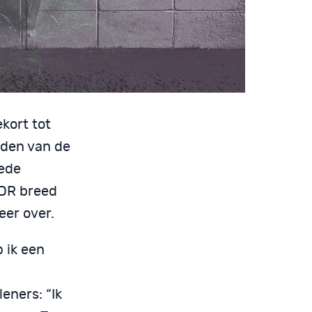
kort tot
uden van de
oede
MDR breed
eer over.
 ik een
eners: “Ik