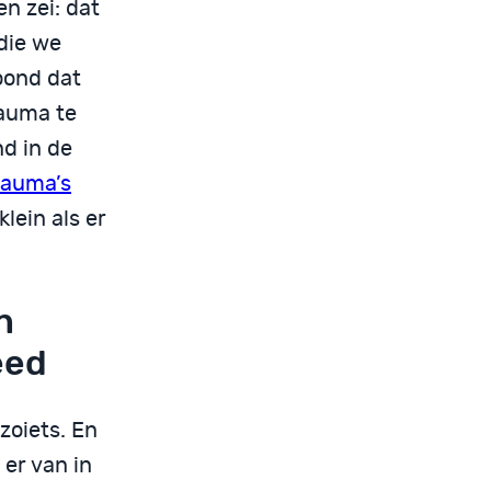
n zei: dat
die we
oond dat
rauma te
d in de
rauma’s
klein als er
n
eed
zoiets. En
 er van in