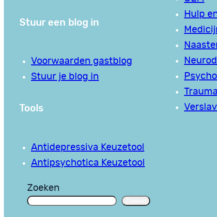
Hulp en
Stuur een blog in
Medici
Naaste
Neurodi
Voorwaarden gastblog
Psycho
Stuur je blog in
Traum
Tools
Verslav
Antidepressiva Keuzetool
Antipsychotica Keuzetool
Zoeken
Zoeken