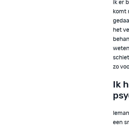
ik er 
komt 
gedaa
het v
behan
weten
schiet
zo vo
Ik 
psy
Iemand
een sn