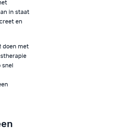
het
an in staat
ncreet en
R doen met
gstherapie
 snel
een
een