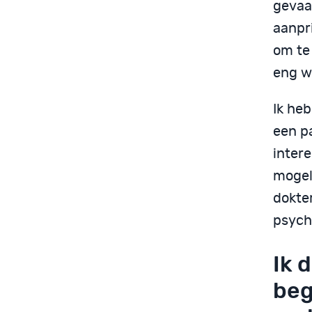
gevaar
aanpri
om te
eng w
Ik he
een pa
intere
mogel
dokte
psych
Ik 
beg