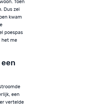
ewoon. Toen
n. Dus zei
 Toen kwam
de
el poespas
s het me
t een
 stroomde
lijk, een
er vertelde