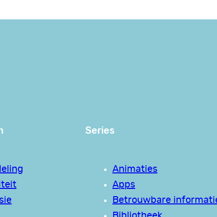
n
Series
eling
Animaties
teit
Apps
sie
Betrouwbare informati
Bibliotheek