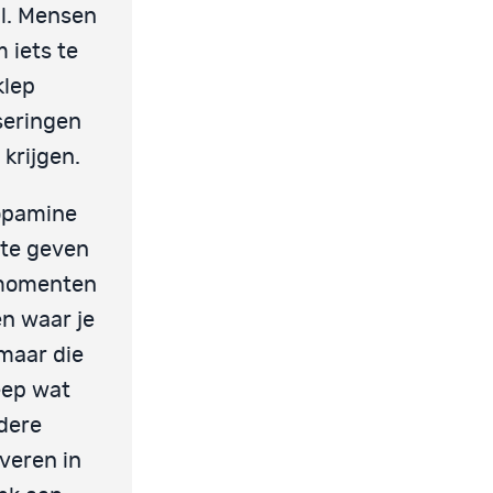
al. Mensen
 iets te
klep
seringen
 krijgen.
dopamine
 te geven
-momenten
n waar je
 maar die
eep wat
ndere
iveren in