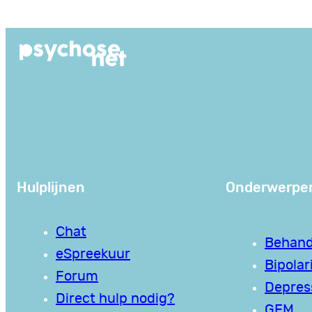
Ga
naar
de
inhoud
Hulplijnen
Onderwerpe
Chat
Behand
eSpreekuur
Bipolari
Forum
Depres
Direct hulp nodig?
GEM