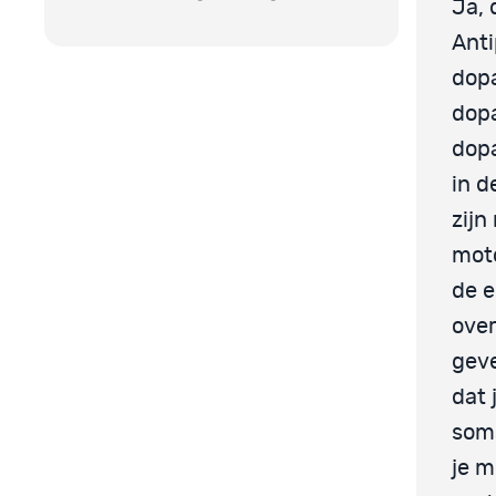
Ja, 
Anti
dopa
dopa
dopa
in d
zijn
moto
de 
over
geve
dat 
soms
je m