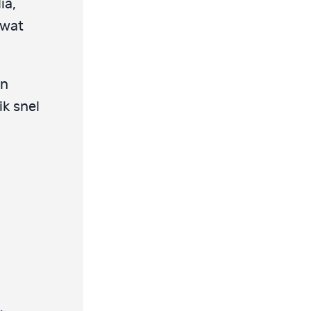
ia,
 wat
en
ik snel