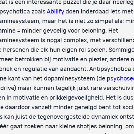
dat is een interessante puzzel die je daar neerleg
psychotica zoals
Abilify
doen inderdaad iets met
minesysteem, maar het is niet zo simpel als: mi
mine = minder gevoelig voor beloning. Het
minesysteem is nogal complex, met verschillen
e hersenen die elk hun eigen rol spelen. Sommig
 meer betrokken bij motivatie en plezier, andere 
riek en regulatie van aandacht. Antipsychotic
ene kant van het dopaminesysteem (de
psychose
drive) maar kunnen tegelijk juist rare verschuiv
n in motivatie en prikkelgevoeligheid. Het is dus
je daardoor vanzelf minder geneigd bent tot soci
 kan juist de tegenovergestelde dynamiek ontst
éér gaat zoeken naar kleine shotjes beloning, o