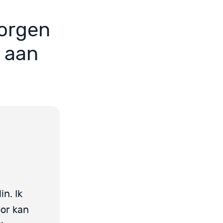
zorgen
t aan
n. Ik
or kan