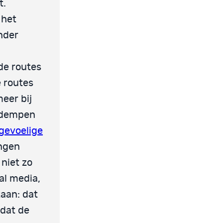
t.
 het
nder
de routes
e routes
meer bij
a dempen
gevoelige
ingen
 niet zo
al media,
aan: dat
mdat de