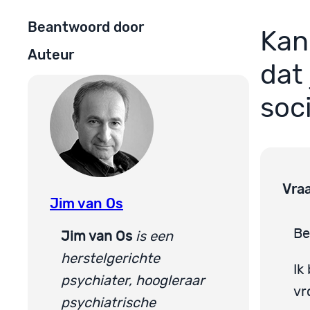
Beantwoord door
Kan
Auteur
dat
soc
Vra
Jim van Os
Be
Jim van Os
is een
herstelgerichte
Ik
psychiater, hoogleraar
vr
psychiatrische