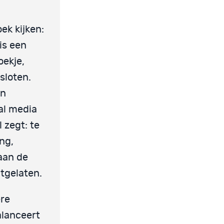
ek kijken:
is een
oekje,
sloten.
an
ial media
l zegt: te
ing,
 aan de
tgelaten.
ere
alanceert