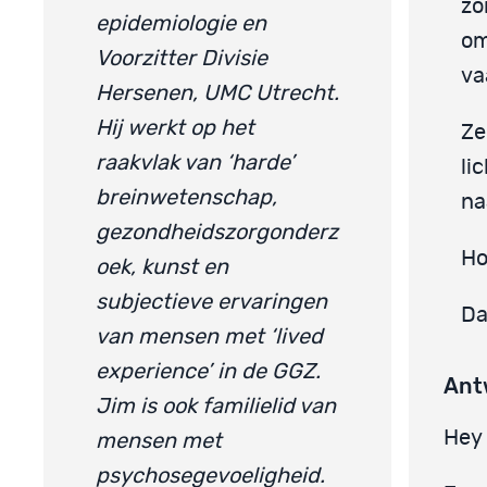
zo
epidemiologie en
om
Voorzitter Divisie
va
Hersenen, UMC Utrecht.
Hij werkt op het
Ze
raakvlak van ‘harde’
li
breinwetenschap,
na
gezondheidszorgonderz
Hoe
oek, kunst en
subjectieve ervaringen
Da
van mensen met ‘lived
experience’ in de GGZ.
Ant
Jim is ook familielid van
Hey 
mensen met
psychosegevoeligheid.