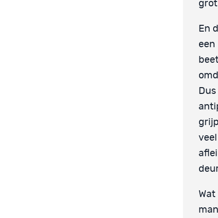
grot
En d
een 
beet
omda
Dus 
anti
grij
veel
afle
deur
Wat 
mani