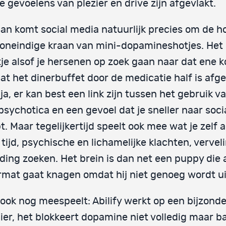
e gevoelens van plezier en drive zijn afgevlakt.
an komt social media natuurlijk precies om de ho
oneindige kraan van mini-dopamineshotjes. Het 
je alsof je hersenen op zoek gaan naar dat ene k
t het dinerbuffet door de medicatie half is afge
ja, er kan best een link zijn tussen het gebruik v
psychotica en een gevoel dat je sneller naar soc
pt. Maar tegelijkertijd speelt ook mee wat je zelf a
 tijd, psychische en lichamelijke klachten, vervel
iding zoeken. Het brein is dan net een puppy die
mat gaat knagen omdat hij niet genoeg wordt ui
ook nog meespeelt: Abilify werkt op een bijzond
er, het blokkeert dopamine niet volledig maar b