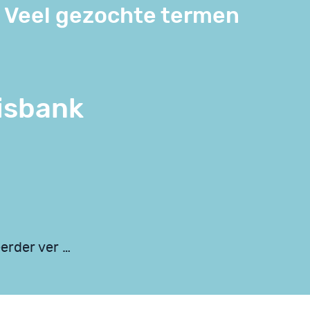
Veel gezochte termen
isbank
erder ver …