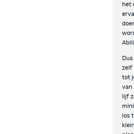
het 
erva
doen
word
Abil
Dus 
zelf
tot 
van 
lijf
min
los 
klei