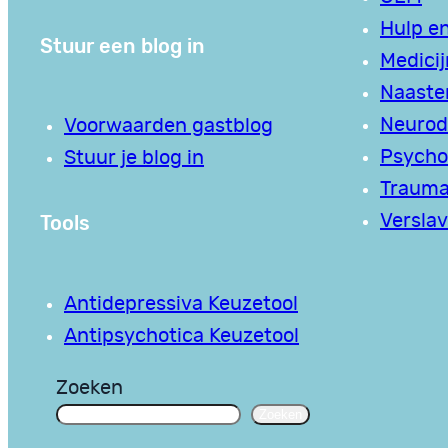
Hulp en
Stuur een blog in
Medici
Naaste
Neurodi
Voorwaarden gastblog
Psycho
Stuur je blog in
Traum
Tools
Verslav
Antidepressiva Keuzetool
Antipsychotica Keuzetool
Zoeken
Zoeken