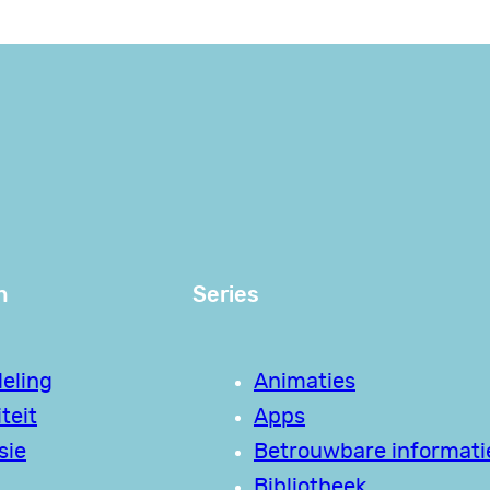
n
Series
eling
Animaties
teit
Apps
sie
Betrouwbare informati
Bibliotheek