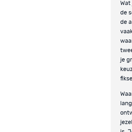
Wat 
de s
de a
vaak
waar
twee
je g
keuz
fiks
Waar
lang
ontw
jeze
is. 