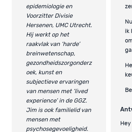
epidemiologie en
ze
Voorzitter Divisie
Nu
Hersenen, UMC Utrecht.
ik
Hij werkt op het
om
raakvlak van ‘harde’
ga
breinwetenschap,
gezondheidszorgonderz
He
oek, kunst en
ke
subjectieve ervaringen
Be
van mensen met ‘lived
experience’ in de GGZ.
Ant
Jim is ook familielid van
mensen met
Hey 
psychosegevoeligheid.