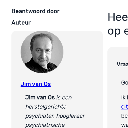
Beantwoord door
Hee
Auteur
op 
Vra
Go
Jim van Os
Jim van Os
is een
Ik
herstelgerichte
ci
psychiater, hoogleraar
be
psychiatrische
wa