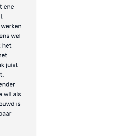
t ene
l.
n werken
eens wel
t het
het
k juist
t.
render
 wil als
houwd is
 paar