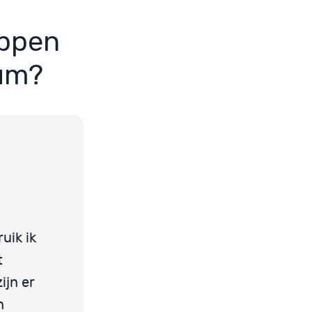
appen
vum?
uik ik
t
ijn er
n