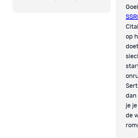
Goei
SSR
Cita
op h
doet
slec
star
onru
Sert
dan 
je j
de w
romm