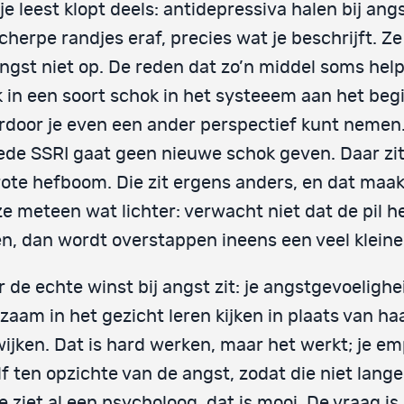
je leest klopt deels: antidepressiva halen bij ang
cherpe randjes eraf, precies wat je beschrijft. Ze
ngst niet op. De reden dat zo’n middel soms help
 in een soort schok in het systeeem aan het begi
door je even een ander perspectief kunt nemen
de SSRI gaat geen nieuwe schok geven. Daar zit
rote hefboom. Die zit ergens anders, en dat maak
e meteen wat lichter: verwacht niet dat de pil h
en, dan wordt overstappen ineens een veel kleiner
 de echte winst bij angst zit: je angstgevoelighe
zaam in het gezicht leren kijken in plaats van ha
ijken. Dat is hard werken, maar het werkt; je e
lf ten opzichte van de angst, zodat die niet lang
Je ziet al een psycholoog, dat is mooi. De vraag is o