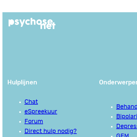
Ga
naar
de
inhoud
Hulplijnen
Onderwerpe
Chat
Behand
eSpreekuur
Bipolari
Forum
Depres
Direct hulp nodig?
GEM