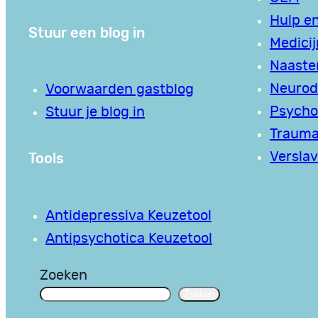
Hulp en
Stuur een blog in
Medici
Naaste
Neurodi
Voorwaarden gastblog
Psycho
Stuur je blog in
Traum
Tools
Verslav
Antidepressiva Keuzetool
Antipsychotica Keuzetool
Zoeken
Zoeken