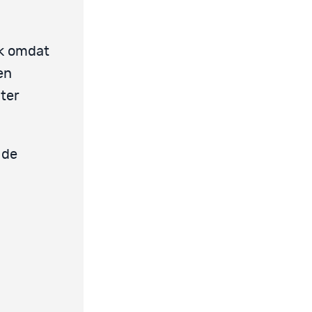
ok omdat
en
ter
 de