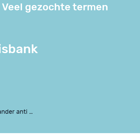
Veel gezochte termen
isbank
ander anti …