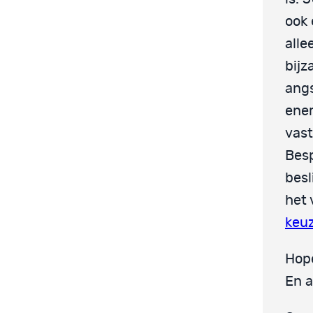
ook 
alle
bijz
angs
ener
vast
Bes
besl
het 
keuz
Hope
En a