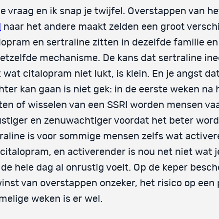
e vraag en ik snap je twijfel. Overstappen van he
I
naar het andere maakt zelden een groot verschi
lopram en sertraline zitten in dezelfde familie e
etzelfde mechanisme. De kans dat sertraline in
 wat citalopram niet lukt, is klein. En je angst da
hter kan gaan is niet gek: in de eerste weken na 
ten of wisselen van een SSRI worden mensen vaa
stiger en zenuwachtiger voordat het beter word
raline is voor sommige mensen zelfs wat active
citalopram, en activerender is nou net niet wat je
e de hele dag al onrustig voelt. Op de keper besc
inst van overstappen onzeker, het risico op een
elige weken is er wel.