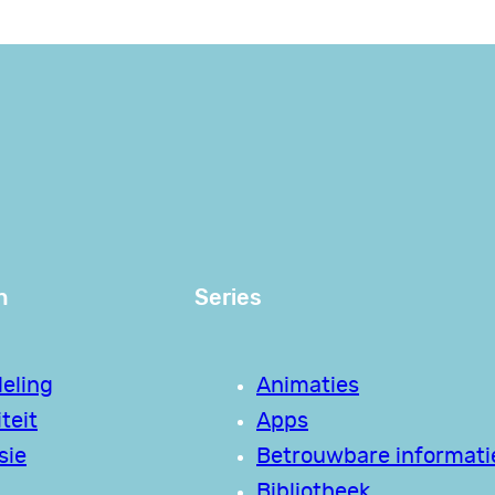
n
Series
eling
Animaties
teit
Apps
sie
Betrouwbare informati
Bibliotheek