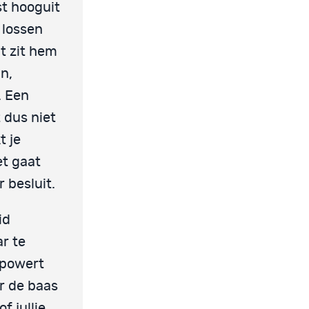
st hooguit
 lossen
t zit hem
n,
. Een
 dus niet
t je
et gaat
 besluit.
id
ar te
mpowert
er de baas
f jullie