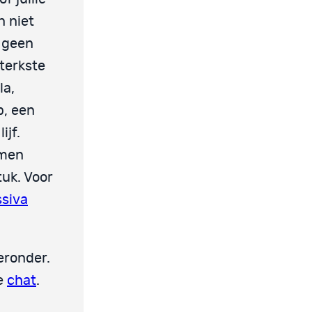
n niet
t geen
terkste
la,
p, een
ijf.
amen
tuk. Voor
ssiva
ieronder.
ze
chat
.