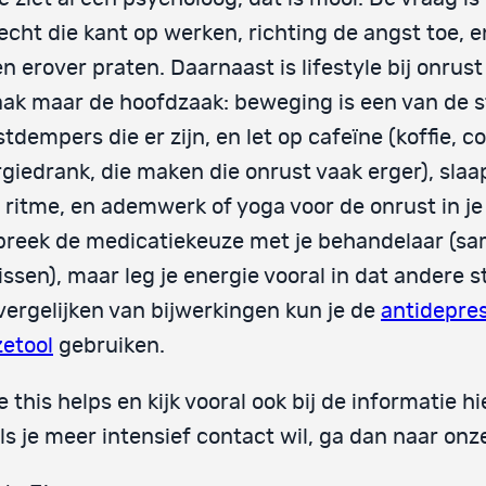
echt die kant op werken, richting de angst toe, e
en erover praten. Daarnaast is lifestyle bij onrus
aak maar de hoofdzaak: beweging is een van de s
tdempers die er zijn, en let op cafeïne (koffie, co
giedrank, die maken die onrust vaak erger), slaa
 ritme, en ademwerk of yoga voor de onrust in je l
preek de medicatiekeuze met je behandelaar (s
issen), maar leg je energie vooral in dat andere s
vergelijken van bijwerkingen kun je de
antidepre
etool
gebruiken.
 this helps en kijk vooral ook bij de informatie h
ls je meer intensief contact wil, ga dan naar on