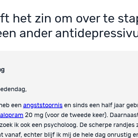
ft het zin om over te st
een ander antidepressi
ag
edendag,
 heb een
angststoornis
en sinds een half jaar gebr
talopram
20 mg (voor de tweede keer). Daarnaas
zoek ik ook een psycholoog. De scherpe randjes z
t vanaf, echter blijf ik mij de hele dag onrustig e