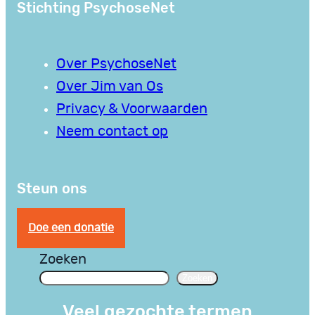
Stichting PsychoseNet
Over PsychoseNet
Over Jim van Os
Privacy & Voorwaarden
Neem contact op
Steun ons
Doe een donatie
Zoeken
Zoeken
Veel gezochte termen