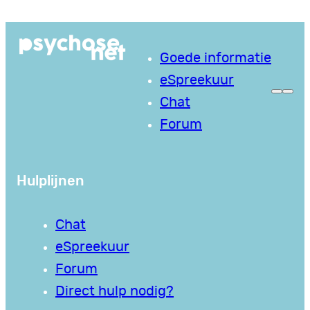
Ga
naar
Goede informatie
de
eSpreekuur
inhoud
Chat
Forum
Hulplijnen
Chat
eSpreekuur
Forum
Direct hulp nodig?