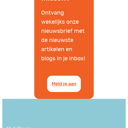
Ontvang
wekelijks onze
nieuwsbrief met
de nieuwste
artikelen en
blogs in je inbox!
Meld je aan