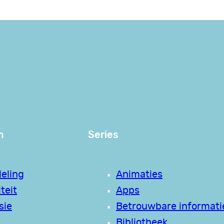
n
Series
eling
Animaties
teit
Apps
sie
Betrouwbare informati
Bibliotheek