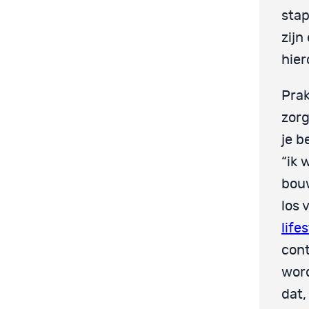
stap
zijn
hier
Prak
zorg
je b
“ik 
bouw
los 
life
cont
word
dat,