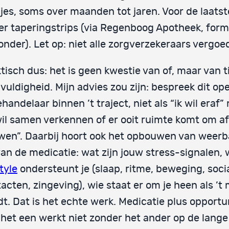
jes, soms over maanden tot jaren. Voor de laatst
 er taperingstrips (via Regenboog Apotheek, form
onder). Let op: niet alle zorgverzekeraars vergoe
tisch dus: het is geen kwestie van of, maar van 
vuldigheid. Mijn advies zou zijn: bespreek dit ope
ehandelaar binnen ’t traject, niet als “ik wil eraf”
wil samen verkennen of er ooit ruimte komt om af
en”. Daarbij hoort ook het opbouwen van weerb
van de medicatie: wat zijn jouw stress-signalen, 
style
ondersteunt je (slaap, ritme, beweging, soci
acten, zingeving), wie staat er om je heen als ’t m
t. Dat is het echte werk. Medicatie plus opportu
 het een werkt niet zonder het ander op de lange