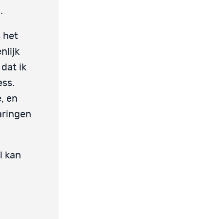
.
s het
nlijk
dat ik
ess.
, en
aringen
l kan