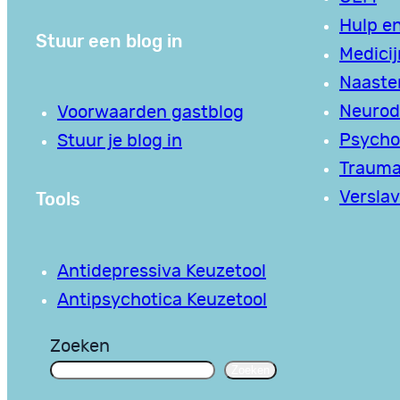
Hulp en
Stuur een blog in
Medici
Naaste
Neurodi
Voorwaarden gastblog
Psycho
Stuur je blog in
Traum
Tools
Verslav
Antidepressiva Keuzetool
Antipsychotica Keuzetool
Zoeken
Zoeken