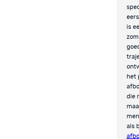
spec
eers
is e
zoma
goed
traj
ontw
het 
afbo
die 
maar
mens
als 
afb