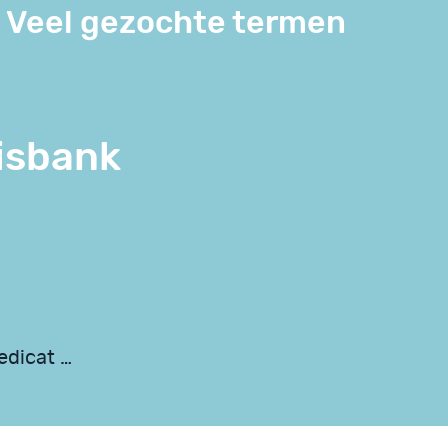
Veel gezochte termen
isbank
medicat …