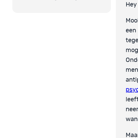
Hey 
Mooi
een 
tege
moge
Onde
men
anti
psy
leef
neem
wan
Maar