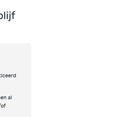
lijf
ticeerd
en al
/of