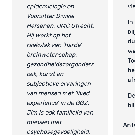
epidemiologie en
vi
Voorzitter Divisie
In
Hersenen, UMC Utrecht.
bl
Hij werkt op het
du
raakvlak van ‘harde’
we
breinwetenschap,
To
gezondheidszorgonderz
he
oek, kunst en
af
subjectieve ervaringen
van mensen met ‘lived
De
experience’ in de GGZ.
bl
Jim is ook familielid van
mensen met
Ant
psychosegevoeligheid.