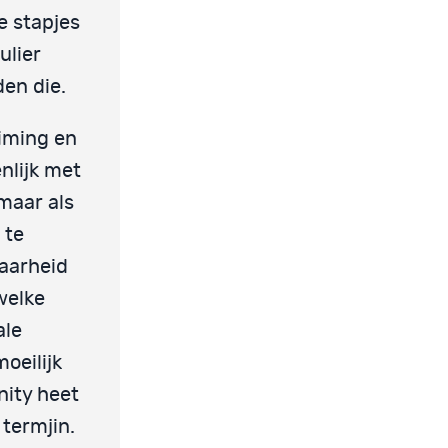
e stapjes
ulier
den die.
timing en
nlijk met
 maar als
 te
aarheid
welke
ale
oeilijk
nity heet
 termjin.