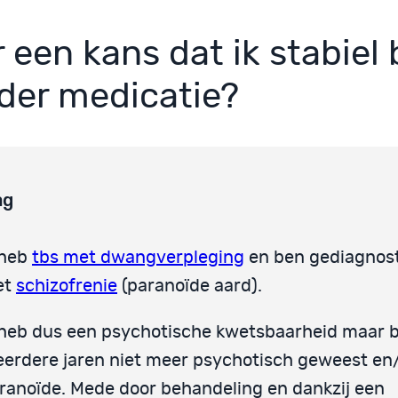
r een kans dat ik stabiel b
der medicatie?
ag
 heb
tbs met dwangverpleging
en ben gediagnos
et
schizofrenie
(paranoïde aard).
 heb dus een psychotische kwetsbaarheid maar b
erdere jaren niet meer psychotisch geweest en
ranoïde. Mede door behandeling en dankzij een