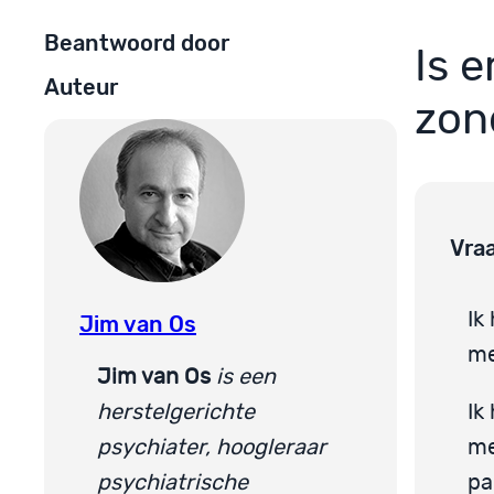
Beantwoord door
Is e
Auteur
zon
Vra
Ik
Jim van Os
m
Jim van Os
is een
herstelgerichte
Ik
psychiater, hoogleraar
me
psychiatrische
pa