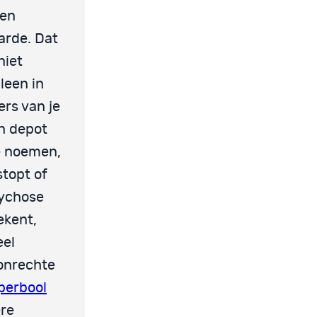
Ten
aarde. Dat
niet
leen in
rs van je
en depot
ce noemen,
stopt of
sychose
ekent,
eel
onrechte
perbool
ere