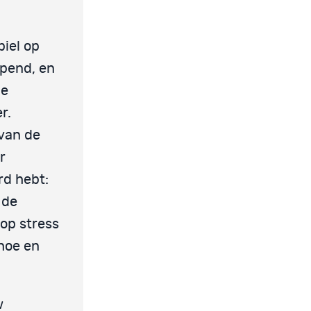
biel op
opend, en
ie
r.
 van de
r
rd hebt:
 de
 op stress
 hoe en
w