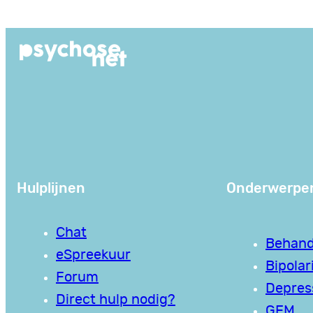
Ga
naar
de
inhoud
Hulplijnen
Onderwerpe
Chat
Behand
eSpreekuur
Bipolari
Forum
Depres
Direct hulp nodig?
GEM