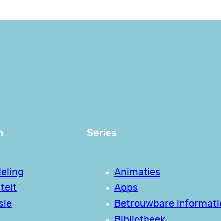
n
Series
eling
Animaties
teit
Apps
sie
Betrouwbare informati
Bibliotheek