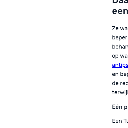
Daa
een
Ze wa
beper
behan
op wa
antip
en be
de re
terwij
Eén p
Een T