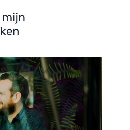
 mijn
aken