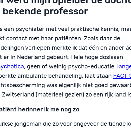
r werd mijn opleider de docht
 bekende professor
s een psychiater met veel praktische kennis, ma
kt contact met haar patiënten. Zoals daar de
delingen verliepen merkte ik dat één en ander ac
t er in Nederland gebeurt. Hele hoge dosissen
sychotica
, geen of weinig psycho-educatie,
lang
perkte ambulante behandeling, laat staan
FACT 
chtsbescherming was eigenlijk niet goed gewaar
l Zwitserland (materieel gezien) zo een rijk land is
atiënt herinner ik me nog zo
urkse jongeman die zo voor ongeveer de tiende k