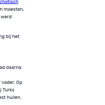
chotisch
an moesten,
j werd
ng bij het
had daarna
 vader. Op
j Turks
st huilen,