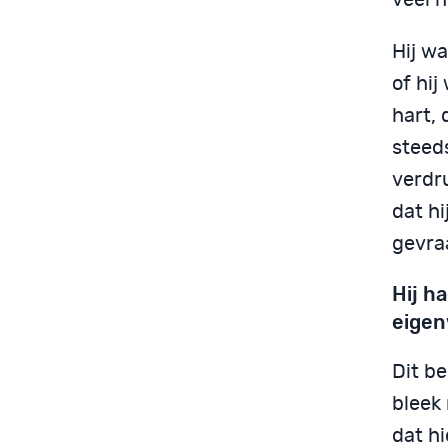
Hij w
of hij
hart, 
steeds
verdr
dat hi
gevraa
Hij h
eigen
Dit b
bleek
dat h