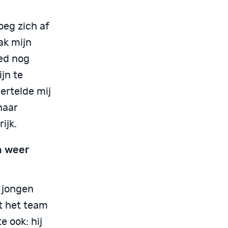
oeg zich af
ak mijn
eed nog
ijn te
ertelde mij
naar
ijk.
n weer
 jongen
t het team
 ook: hij