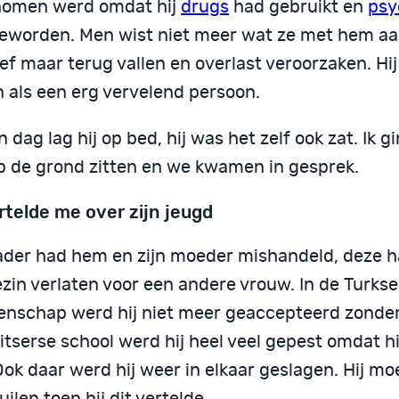
omen werd omdat hij
drugs
had gebruikt en
psy
eworden. Men wist niet meer wat ze met hem a
eef maar terug vallen en overlast veroorzaken. Hi
n als een erg vervelend persoon.
 dag lag hij op bed, hij was het zelf ook zat. Ik gi
p de grond zitten en we kwamen in gesprek.
ertelde me over zijn jeugd
vader had hem en zijn moeder mishandeld, deze 
zin verlaten voor een andere vrouw. In de Turkse
nschap werd hij niet meer geaccepteerd zonder
tserse school werd hij heel veel gepest omdat hi
ok daar werd hij weer in elkaar geslagen. Hij moe
uilen toen hij dit vertelde.