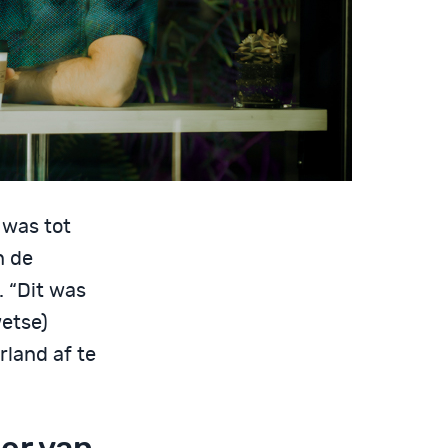
 was tot
n de
. “Dit was
etse)
rland af te