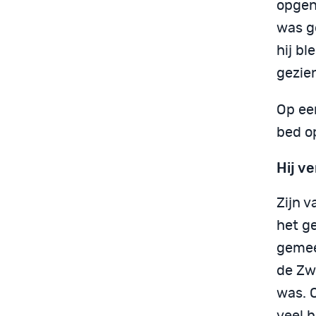
opgen
was g
hij bl
gezie
Op een
bed o
Hij v
Zijn 
het ge
gemee
de Zwi
was. O
veel h