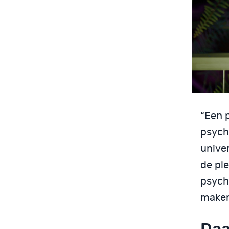
“Een p
psych
univer
de pl
psychi
maken