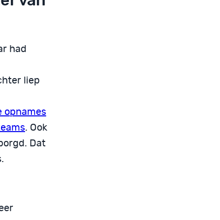
er van
ar had
hter liep
e opnames
teams
. Ook
borgd. Dat
.
eer