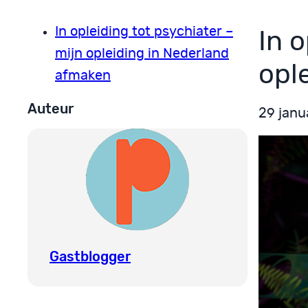
In opleiding tot psychiater –
In o
mijn opleiding in Nederland
opl
afmaken
Auteur
29 janu
Gastblogger