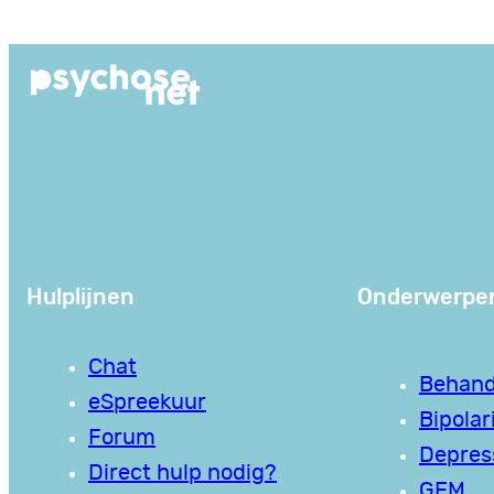
Ga
naar
de
inhoud
Hulplijnen
Onderwerpe
Chat
Behand
eSpreekuur
Bipolari
Forum
Depres
Direct hulp nodig?
GEM