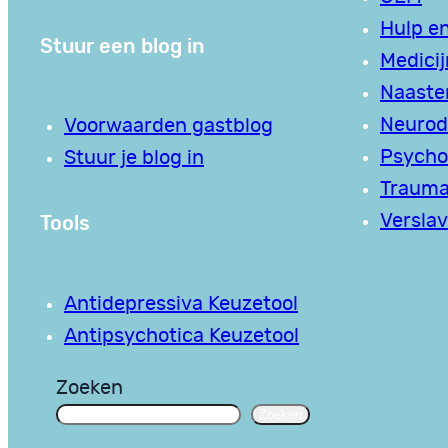
Hulp en
Stuur een blog in
Medici
Naaste
Neurodi
Voorwaarden gastblog
Psycho
Stuur je blog in
Traum
Tools
Verslav
Antidepressiva Keuzetool
Antipsychotica Keuzetool
Zoeken
Zoeken