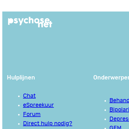
Ga
naar
de
inhoud
Hulplijnen
Onderwerpe
Chat
Behand
eSpreekuur
Bipolari
Forum
Depres
Direct hulp nodig?
GEM