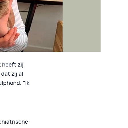
heeft zij
at zij al
lphond. “Ik
chiatrische