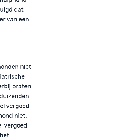
tuigd dat
ker van een
honden niet
iatrische
rbij praten
 duizenden
wel vergoed
hond niet.
el vergoed
 het