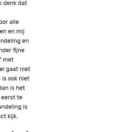
k denk dat
or alle
en en mij
andeling en
nder fijne
f met
el gaat niet
 is ook niet
dan is het
 eerst te
ndeling is
t kijk.