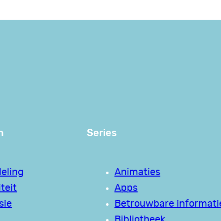
n
Series
eling
Animaties
teit
Apps
sie
Betrouwbare informati
Bibliotheek