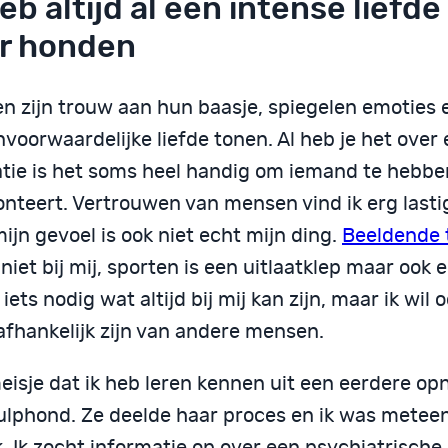
heb altijd al een intense liefd
r honden
n zijn trouw aan hun baasje, spiegelen emoties
voorwaardelijke liefde tonen. Al heb je het over
atie is het soms heel handig om iemand te hebben
onteert. Vertrouwen van mensen vind ik erg lasti
ijn gevoel is ook niet echt mijn ding.
Beeldende 
niet bij mij, sporten is een uitlaatklep maar ook e
 iets nodig wat altijd bij mij kan zijn, maar ik wil 
 afhankelijk zijn van andere mensen.
eisje dat ik heb leren kennen uit een eerdere o
ulphond. Ze deelde haar proces en ik was metee
k. Ik zocht informatie op over een psychiatrisch