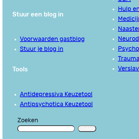
Hulp en
Stuur een blog in
Medici
Naaste
Neurodi
Voorwaarden gastblog
Psycho
Stuur je blog in
Traum
Tools
Verslav
Antidepressiva Keuzetool
Antipsychotica Keuzetool
Zoeken
Zoeken