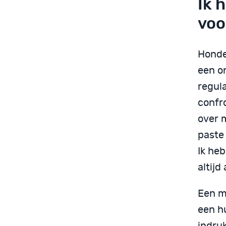
Ik 
voo
Honde
een on
regul
confr
over m
paste 
Ik heb
altijd
Een m
een h
indru