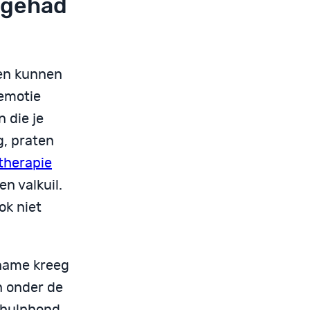
e gehad
 en kunnen
 emotie
 die je
g, praten
therapie
en valkuil.
ook niet
pname kreeg
n onder de
e hulphond