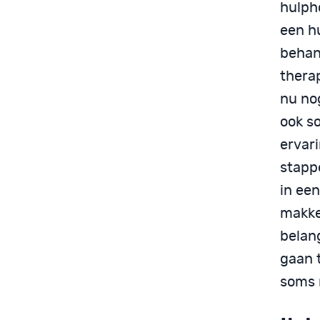
hulph
een hu
behand
thera
nu no
ook so
ervar
stappe
in een
makke
belang
gaan 
soms n