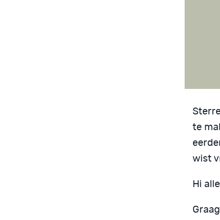
Sterre
te mak
eerde
wist v
Hi all
Graag