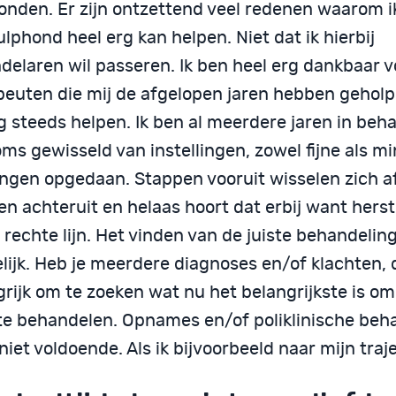
onden. Er zijn ontzettend veel redenen waarom i
lphond heel erg kan helpen. Niet dat ik hierbij
elaren wil passeren. Ik ben heel erg dankbaar vo
peuten die mij de afgelopen jaren hebben geholp
g steeds helpen. Ik ben al meerdere jaren in beh
ms gewisseld van instellingen, zowel fijne als mi
ingen opgedaan. Stappen vooruit wisselen zich a
n achteruit en helaas hoort dat erbij want herst
 rechte lijn. Het vinden van de juiste behandeling
lijk. Heb je meerdere diagnoses en/of klachten, 
rijk om te zoeken wat nu het belangrijkste is om
te behandelen. Opnames en/of poliklinische beha
iet voldoende. Als ik bijvoorbeeld naar mijn trajec