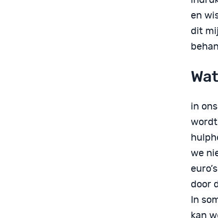
en wis
dit mi
behand
Wat
in on
wordt
hulph
we ni
euro’
door 
In so
kan w