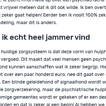
t vrijwel meteen dat ik dit ook wilde. Ik ben over
j zeker gaat helpen! Eerder ben ik nooit 100% ze
eling, maar dit is anders.
 ik echt heel jammer vind
s huidige zorgsysteem is dat deze vorm van hulp
 vergoed. Dit maakt dat veel mensen geen psych
ond kunnen aanschaffen wat ik zeker begrijp. Hie
et over een paar honderd euro, nee dit gaat over
s. Een blinde geleidehond of signaalhond wordt 
de zorgverzekering, maar de psychiatrische hulp
mmige gemeentes wordt er gekeken of er een de
orden en dat is zeker al een begin! Al hebben we