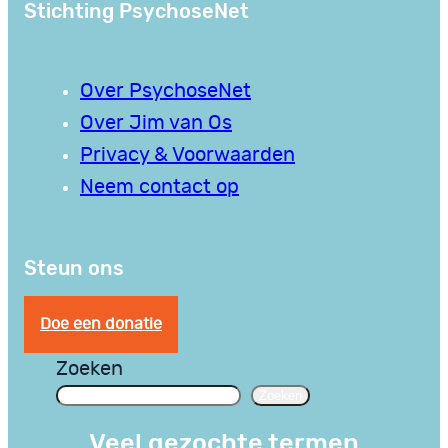
Stichting PsychoseNet
Over PsychoseNet
Over Jim van Os
Privacy & Voorwaarden
Neem contact op
Steun ons
Doe een donatie
Zoeken
Zoeken
Veel gezochte termen