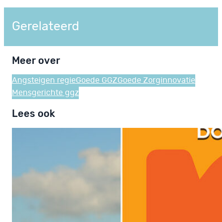
Gerelateerd
Meer over
Angst
eigen regie
Goede GGZ
Goede Zorg
innovatie
Mensgerichte ggz
Lees ook