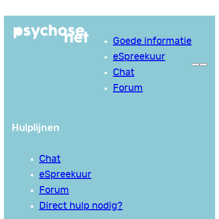
Ga
naar
Goede informatie
de
eSpreekuur
inhoud
Chat
Forum
Hulplijnen
Chat
eSpreekuur
Forum
Direct hulp nodig?