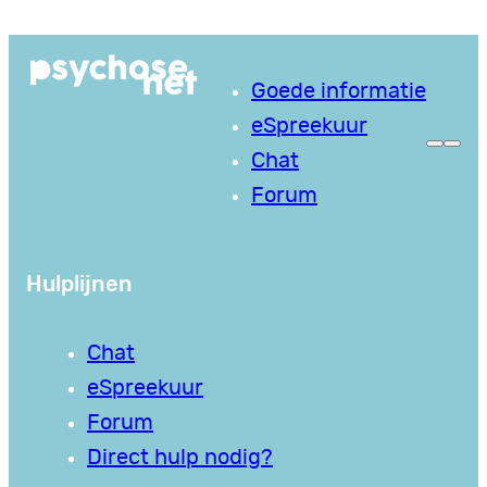
Ga
naar
Goede informatie
de
eSpreekuur
inhoud
Chat
Forum
Hulplijnen
Chat
eSpreekuur
Forum
Direct hulp nodig?