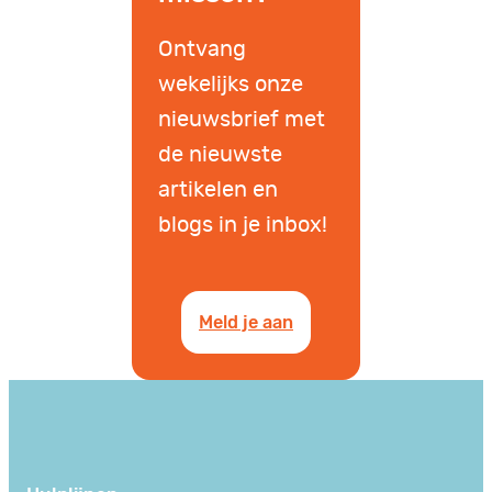
Ontvang
wekelijks onze
nieuwsbrief met
de nieuwste
artikelen en
blogs in je inbox!
Meld je aan