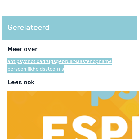
Gerelateerd
Meer over
antipsychotica
drugsgebruik
Naasten
opname
persoonlijkheidsstoornis
Lees ook