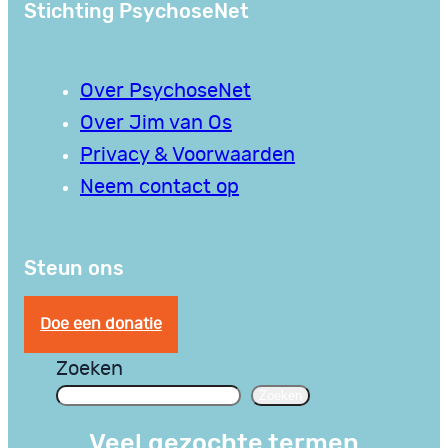
Stichting PsychoseNet
Over PsychoseNet
Over Jim van Os
Privacy & Voorwaarden
Neem contact op
Steun ons
Doe een donatie
Zoeken
Zoeken
Veel gezochte termen