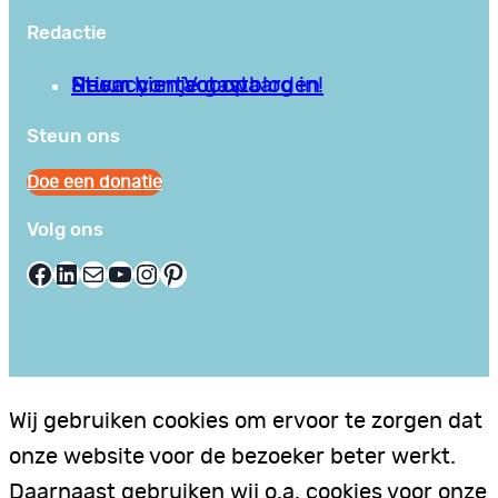
Redactie
Privacy en Voorwaarden
Stuur hier je gastblog in!
Neem contact op
Steun ons
Doe een donatie
Volg ons
Facebook
LinkedIn
E-mail
YouTube
Instagram
Pinterest
Wij gebruiken cookies om ervoor te zorgen dat
onze website voor de bezoeker beter werkt.
Daarnaast gebruiken wij o.a. cookies voor onze