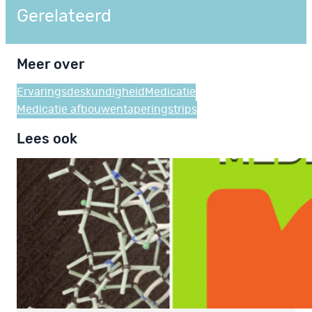
Gerelateerd
Meer over
Ervaringsdeskundigheid
Medicatie
Medicatie afbouwen
taperingstrips
Lees ook