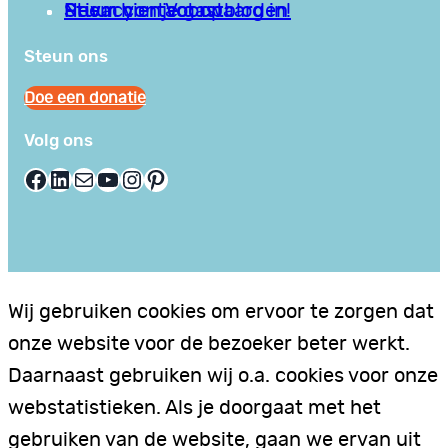
Privacy en Voorwaarden
Stuur hier je gastblog in!
Neem contact op
Steun ons
Doe een donatie
Volg ons
Facebook
LinkedIn
E-mail
YouTube
Instagram
Pinterest
Wij gebruiken cookies om ervoor te zorgen dat
onze website voor de bezoeker beter werkt.
Daarnaast gebruiken wij o.a. cookies voor onze
webstatistieken. Als je doorgaat met het
gebruiken van de website, gaan we ervan uit