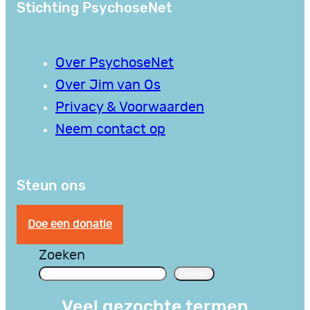
Stichting PsychoseNet
Over PsychoseNet
Over Jim van Os
Privacy & Voorwaarden
Neem contact op
Steun ons
Doe een donatie
Zoeken
Zoeken
Veel gezochte termen