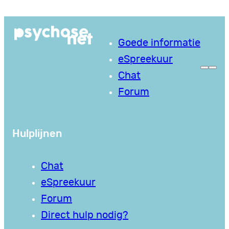
Ga
naar
Goede informatie
de
eSpreekuur
inhoud
Chat
Forum
Hulplijnen
Chat
eSpreekuur
Forum
Direct hulp nodig?