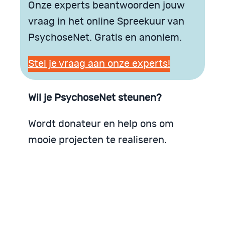
Onze experts beantwoorden jouw
vraag in het online Spreekuur van
PsychoseNet. Gratis en anoniem.
Stel je vraag aan onze experts!
Wil je PsychoseNet steunen?
Wordt donateur en help ons om
mooie projecten te realiseren.
PsychoseNet zoekt donateurs
Steunen is eenvoudig
Een bescheiden donatie maakt al verschil