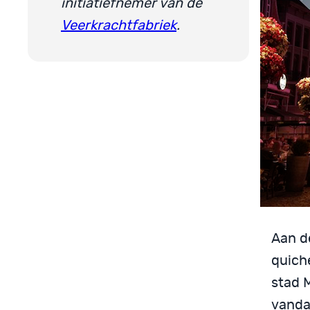
initiatiefnemer van de
Veerkrachtfabriek
.
Aan de
quich
stad 
vanda