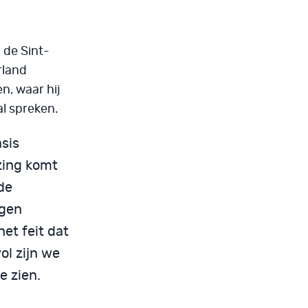
 de Sint-
rland
n, waar hij
zal spreken.
sis
zing komt
de
ngen
et feit dat
ol zijn we
e zien.