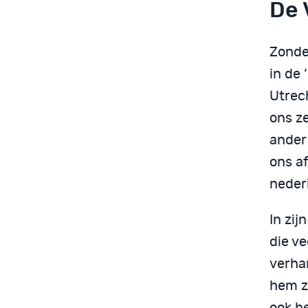
De 
Zonde
in de 
Utrec
ons ze
ander
ons a
nederi
In zij
die ve
verha
hem z
ook be