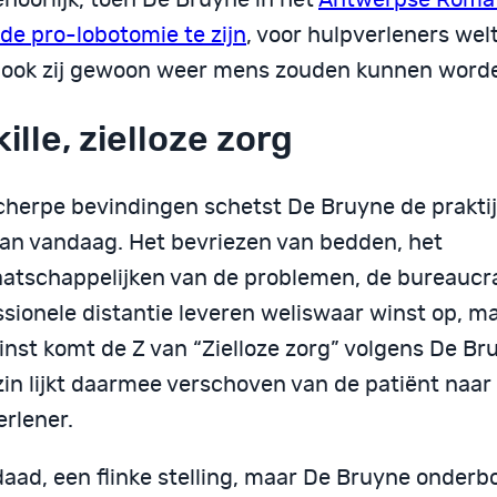
de pro-lobotomie te zijn
, voor hulpverleners wel
 ook zij gewoon weer mens zouden kunnen word
ille, zielloze zorg
cherpe bevindingen schetst De Bruyne de praktij
an vandaag. Het bevriezen van bedden, het
atschappelijken van de problemen, de bureaucra
ssionele distantie leveren weliswaar winst op, m
inst komt de Z van “Zielloze zorg” volgens De Br
in lijkt daarmee verschoven van de patiënt naar
erlener.
daad, een flinke stelling, maar De Bruyne onder