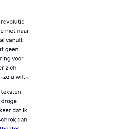
revolutie
ne niet naar
al vanuit
at geen
ring voor
er zich
-zo u wilt-.
 teksten
n droge
eer dat ik
schrok dan
theater