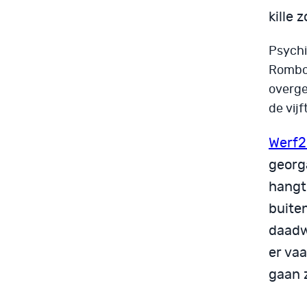
kille z
Psychi
Rombou
overge
de vij
Werf2
georga
hangt 
buite
daadwe
er vaa
gaan z