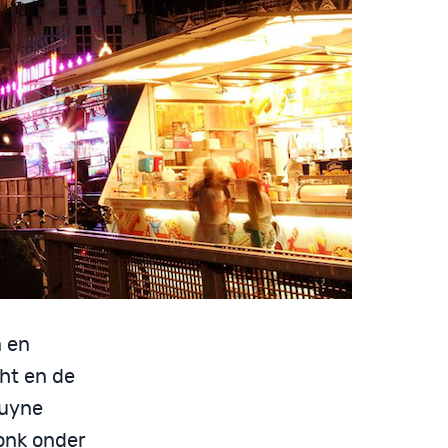
n en
ht en de
ruyne
onk onder