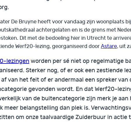
org.
ater De Bruyne heeft voor vandaag zijn woonplaats bij
tskathedraal achtergelaten en is de grens met Nede
stoken. Dit met de bedoeling hier in Utrecht te arrivere
ftiende Werf20-lezing, georganiseerd door
Astare
, uit 
0-lezingen
worden per sé niet op regelmatige ba
niseerd. Sterker nog, of er ook een zestiende le
af van het feit of er andermaal een spreker van 
ncategorie gevonden wordt. En dat Werf20-lezi
rkelijk van de buitencategorie zijn merk je aan h
k meer belangstelling dan plek is. Verwachtingsv
itten om onze taalvaardige Zuiderbuur in actie t