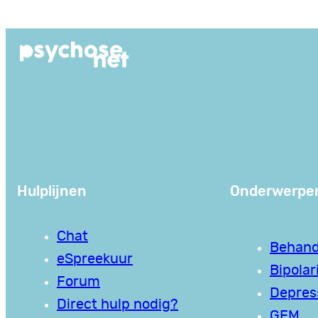
Ga
naar
de
inhoud
Hulplijnen
Onderwerpe
Chat
Behand
eSpreekuur
Bipolari
Forum
Depres
Direct hulp nodig?
GEM