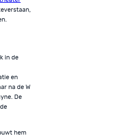
teverstaan,
en.
k in de
tie en
aar na de W
uyne. De
 de
bouwt hem