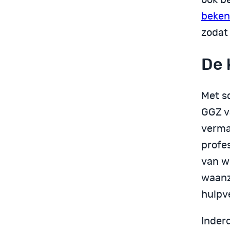
beken
zodat
De k
Met s
GGZ v
verma
profe
van w
waanz
hulpv
Inder