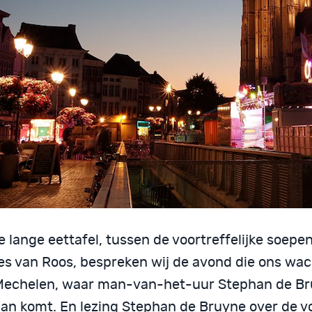
 lange eettafel, tussen de voortreffelijke soepe
es van Roos, bespreken wij de avond die ons wac
Mechelen, waar man-van-het-uur Stephan de B
an komt. En lezing Stephan de Bruyne over de v