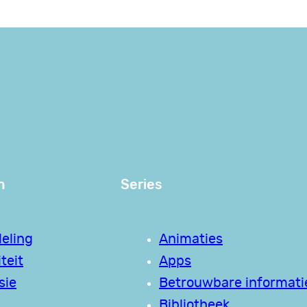
n
Series
eling
Animaties
teit
Apps
sie
Betrouwbare informati
Bibliotheek