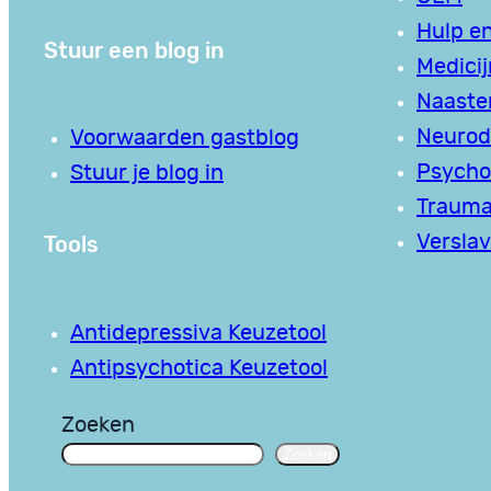
Hulp en
Stuur een blog in
Medici
Naaste
Neurodi
Voorwaarden gastblog
Psycho
Stuur je blog in
Traum
Tools
Verslav
Antidepressiva Keuzetool
Antipsychotica Keuzetool
Zoeken
Zoeken