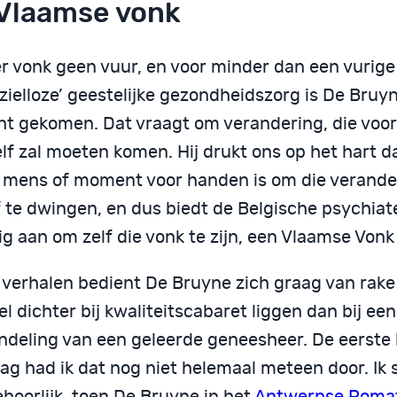
Vlaamse vonk
r vonk geen vuur, en voor minder dan een vurige 
‘zielloze’ geestelijke gezondheidszorg is De Bruy
ht gekomen. Dat vraagt om verandering, die voor
lf zal moeten komen. Hij drukt ons op het hart d
 mens of moment voor handen is om die verande
f te dwingen, en dus biedt de Belgische psychiat
g aan om zelf die vonk te zijn, een Vlaamse Vonk 
n verhalen bedient De Bruyne zich graag van rake
el dichter bij kwaliteitscabaret liggen dan bij ee
ndeling van een geleerde geneesheer. De eerste k
ag had ik dat nog niet helemaal meteen door. Ik 
hoorlijk, toen De Bruyne in het
Antwerpse Roma