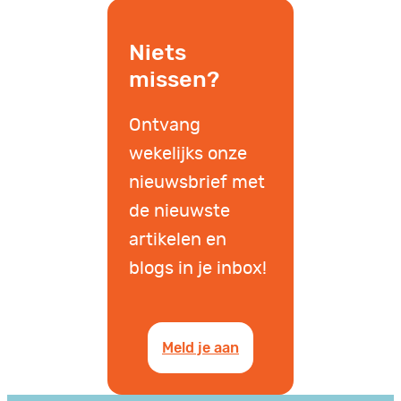
Niets
missen?
Ontvang
wekelijks onze
nieuwsbrief met
de nieuwste
artikelen en
blogs in je inbox!
Meld je aan