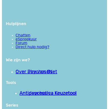
Hulplijnen
Chatten
eSpreekuur
Forum
Direct hulp nodig?
Wie zijn we?
Over PsychoseNet
Over Jim van Os
Tools
Antipsychotica Keuzetool
Antidepressiva Keuzetool
Series