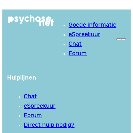
Ga
naar
Goede informatie
de
eSpreekuur
inhoud
Chat
Forum
Hulplijnen
Chat
eSpreekuur
Forum
Direct hulp nodig?