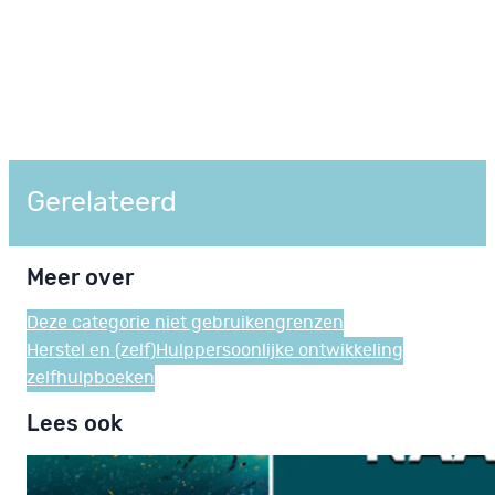
Gerelateerd
Meer over
Deze categorie niet gebruiken
grenzen
Herstel en (zelf)Hulp
persoonlijke ontwikkeling
zelfhulpboeken
Lees ook