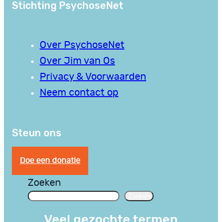
Stichting PsychoseNet
Over PsychoseNet
Over Jim van Os
Privacy & Voorwaarden
Neem contact op
Steun ons
Doe een donatie
Zoeken
Zoeken
Veel gezochte termen