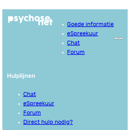
Ga
naar
Goede informatie
de
eSpreekuur
inhoud
Chat
Forum
Hulplijnen
Chat
eSpreekuur
Forum
Direct hulp nodig?