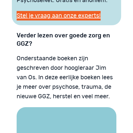
PsychoseNet. Gratis en anoniem.
Stel je vraag aan onze experts!
Verder lezen over goede zorg en
GGZ?
Onderstaande boeken zijn
geschreven door hoogleraar Jim
van Os. In deze eerlijke boeken lees
je meer over psychose, trauma, de
nieuwe GGZ, herstel en veel meer.
Trauma begrijpen
We zijn God niet
Psychose begrijpen
Neurodiversiteit
Neurodiversiteit
begrijpen
begrijpen