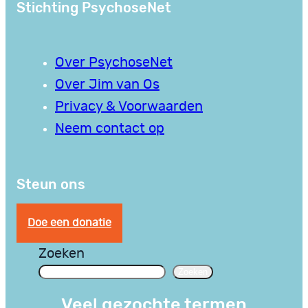
Stichting PsychoseNet
Over PsychoseNet
Over Jim van Os
Privacy & Voorwaarden
Neem contact op
Steun ons
Doe een donatie
Zoeken
Zoeken
Veel gezochte termen