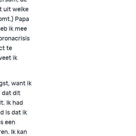
t uit welke
komt.) Papa
eb ik mee
oronacrisis
ct te
weet ik
gst, want ik
 dat dit
t. Ik had
 is dat ik
is een
ren. Ik kan