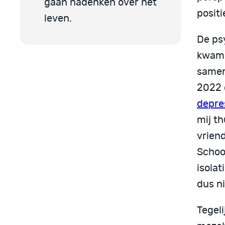
gaan nadenken over het
positi
leven.
De ps
kwame
samen
2022 
depre
mij th
vriend
School
isola
dus n
Tegeli