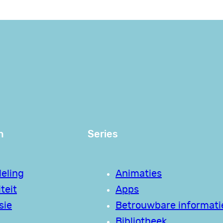
n
Series
eling
Animaties
teit
Apps
sie
Betrouwbare informati
Bibliotheek