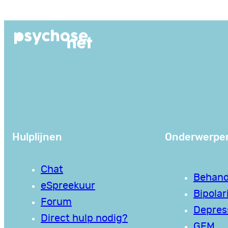
Ga
naar
de
inhoud
Hulplijnen
Onderwerpe
Chat
Behand
eSpreekuur
Bipolari
Forum
Depres
Direct hulp nodig?
GEM