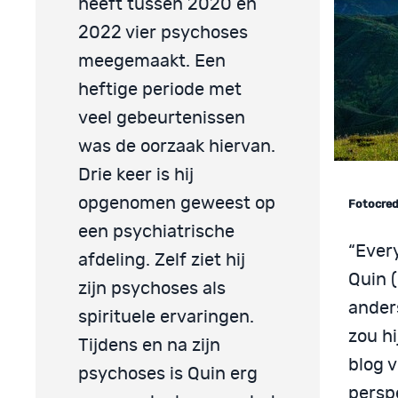
heeft tussen 2020 en
2022 vier psychoses
meegemaakt. Een
heftige periode met
veel gebeurtenissen
was de oorzaak hiervan.
Drie keer is hij
opgenomen geweest op
Fotocred
een psychiatrische
“Every
afdeling. Zelf ziet hij
Quin (
zijn psychoses als
anders
spirituele ervaringen.
zou h
Tijdens en na zijn
blog v
psychoses is Quin erg
persp