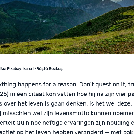
its
: Pixabay; kareni/Rüştü Bozkuş
thing happens for a reason. Don’t question it, trus
26) in één citaat kon vatten hoe hij na zijn vier 
 over het leven is gaan denken, is het wel deze. 
ij misschien wel zijn levensmotto kunnen noemen
ertelt Quin hoe heftige ervaringen zijn houding 
ectief op het leven hebben veranderd — met ook