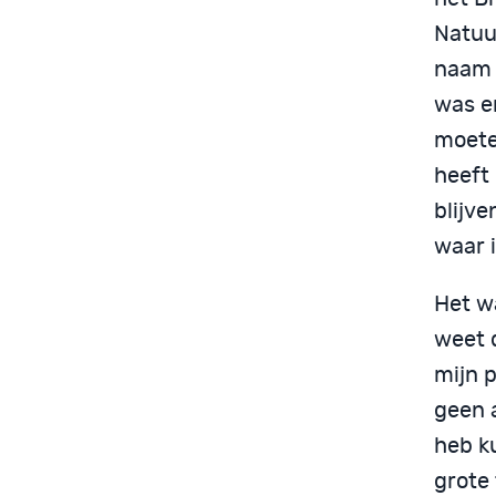
Natuur
naam j
was e
moete
heeft 
blijve
waar i
Het wa
weet d
mijn p
geen 
heb k
grote 