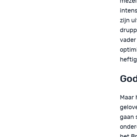
mezelf
intens
zijn u
drupp
vader
optim
heftig
God
Maar 
gelove
gaan s
onder
het B