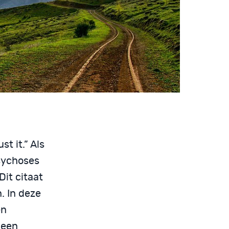
t it.” Als
psychoses
Dit citaat
. In deze
en
 een