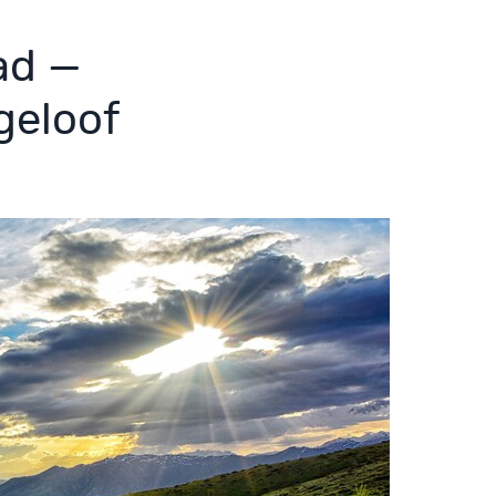
ad —
geloof