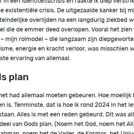
 in een identiteitscrisis en raakte ik diep verstri
e existentiële crisis. De uitgezaaide kanker bij m
iteindelijke overlijden na een langdurig ziekbed 
el die de emmer deed overlopen. Vooral het zien
 – mijn rolmodel – die langzaam zijn diepgeworte
isme, energie en kracht verloor, was misschien w
ste ervaring van allemaal.
s plan
het had allemaal moeten gebeuren. Hoe moeilijk 
n is. Tenminste, dat is hoe ik rond 2024 in het l
taan. Alles is met een reden gebeurd. Dit was al
deel van Gods plan. (Noem het God, noem het Al
rahman, noem het de Vader, de Kosmos, het Uni