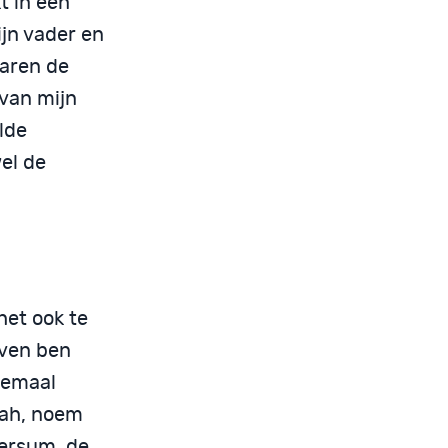
kt in een
ijn vader en
waren de
 van mijn
lde
el de
het ook te
even ben
lemaal
lah, noem
versum, de