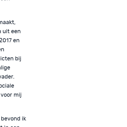
maakt,
 uit een
 2017 en
en
icten bij
lige
vader.
ociale
 voor mij
, bevond ik