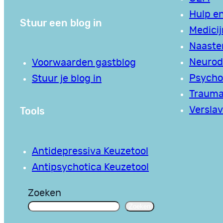
Hulp en
Stuur een blog in
Medici
Naaste
Neurodi
Voorwaarden gastblog
Psycho
Stuur je blog in
Traum
Tools
Verslav
Antidepressiva Keuzetool
Antipsychotica Keuzetool
Zoeken
Zoeken