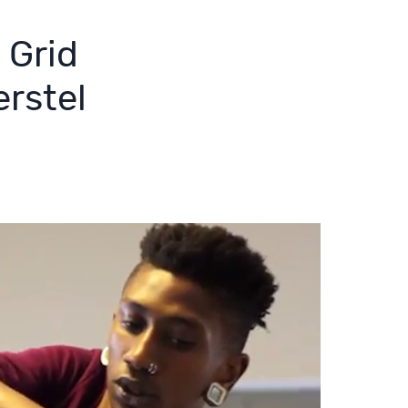
 Grid
rstel