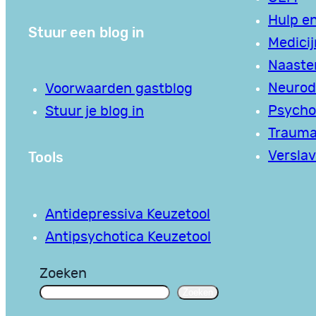
Hulp en
Stuur een blog in
Medici
Naaste
Neurodi
Voorwaarden gastblog
Psycho
Stuur je blog in
Traum
Tools
Verslav
Antidepressiva Keuzetool
Antipsychotica Keuzetool
Zoeken
Zoeken