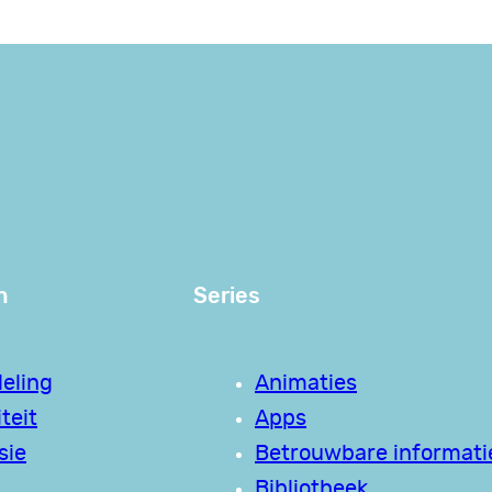
n
Series
eling
Animaties
teit
Apps
sie
Betrouwbare informati
Bibliotheek