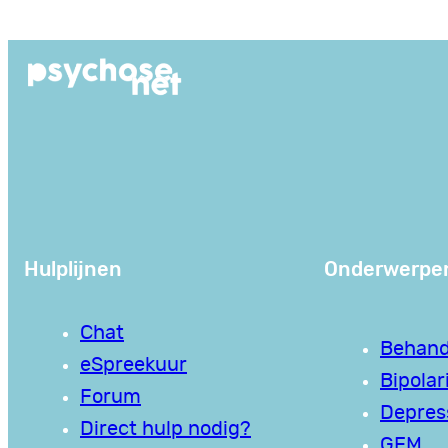
Ga
naar
de
inhoud
Hulplijnen
Onderwerpe
Chat
Behand
eSpreekuur
Bipolari
Forum
Depres
Direct hulp nodig?
GEM