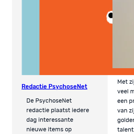
Met zi
Redactie PsychoseNet
veel 
De PsychoseNet
een p
redactie plaatst iedere
van z
dag interessante
golde
nieuwe items op
talen