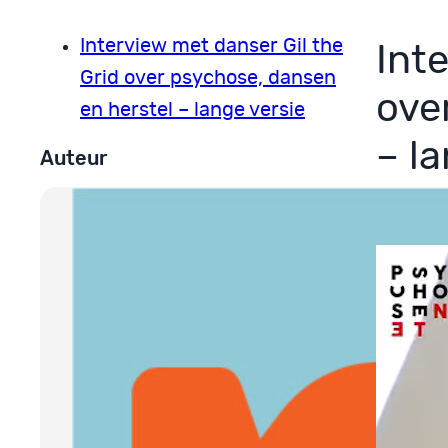
Interview met danser Gil the
Int
Grid over psychose, dansen
ove
en herstel – lange versie
– l
Auteur
7 augus