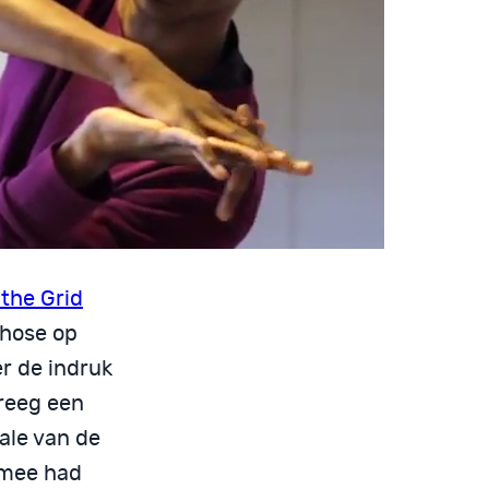
 the Grid
chose op
r de indruk
kreeg een
ale van de
 mee had