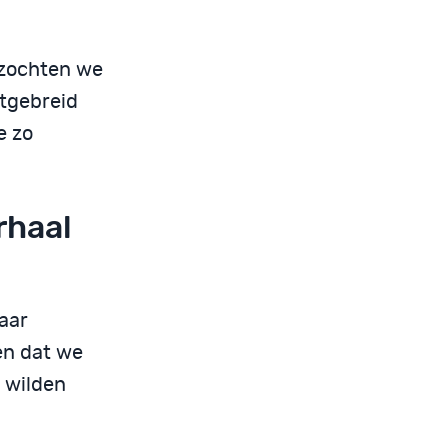
 zochten we
itgebreid
e zo
rhaal
aar
en dat we
 wilden