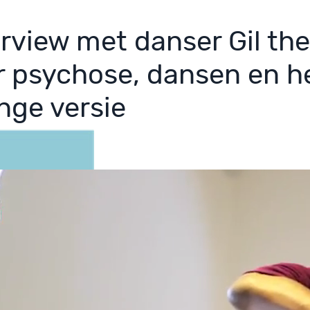
erview met danser Gil the
r psychose, dansen en he
ange versie
tus 2017