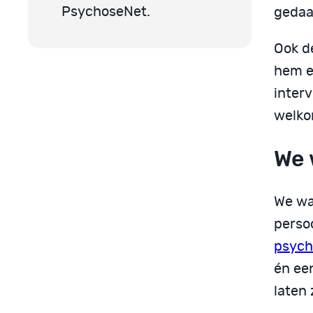
PsychoseNet.
gedaa
Ook d
hem 
inter
welko
We 
We war
persoo
psych
én ee
laten 