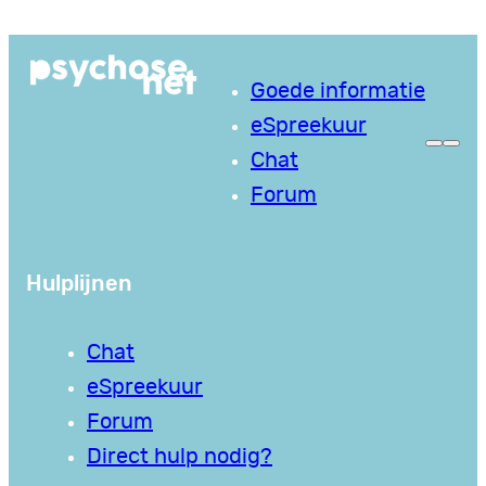
Ga
naar
Goede informatie
de
eSpreekuur
inhoud
Chat
Forum
Hulplijnen
Chat
eSpreekuur
Forum
Direct hulp nodig?