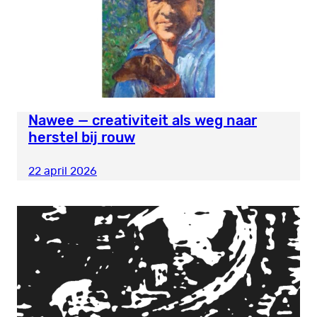
Nawee — creativiteit als weg naar
herstel bij rouw
22 april 2026