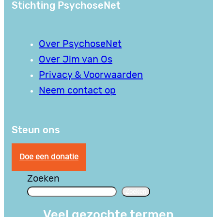
Stichting PsychoseNet
Over PsychoseNet
Over Jim van Os
Privacy & Voorwaarden
Neem contact op
Steun ons
Doe een donatie
Zoeken
Zoeken
Veel gezochte termen