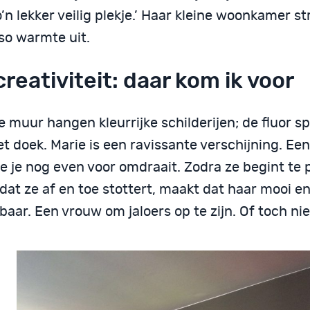
o’n lekker veilig plekje.’ Haar kleine woonkamer st
so warmte uit.
creativiteit: daar kom ik voor
 muur hangen kleurrijke schilderijen; de fluor s
t doek. Marie is een ravissante verschijning. Ee
e je nog even voor omdraait. Zodra ze begint te 
dat ze af en toe stottert, maakt dat haar mooi e
aar. Een vrouw om jaloers op te zijn. Of toch ni