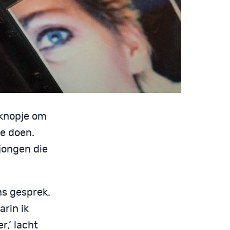
 knopje om
te doen.
 jongen die
ns gesprek.
rin ik
r,’ lacht