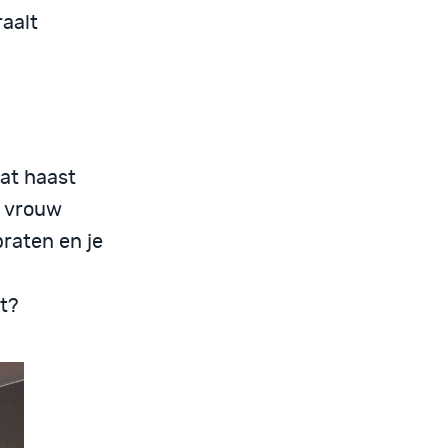
raalt
pat haast
n vrouw
praten en je
n
et?