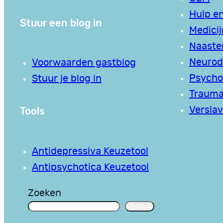
Hulp en
Stuur een blog in
Medici
Naaste
Neurodi
Voorwaarden gastblog
Psycho
Stuur je blog in
Traum
Tools
Verslav
Antidepressiva Keuzetool
Antipsychotica Keuzetool
Zoeken
Zoeken