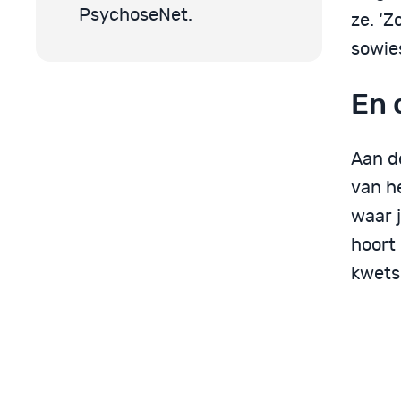
PsychoseNet.
ze. ‘Z
sowie
En 
Aan de
van he
waar j
hoort 
kwetsb