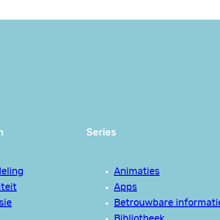
n
Series
eling
Animaties
teit
Apps
sie
Betrouwbare informati
Bibliotheek