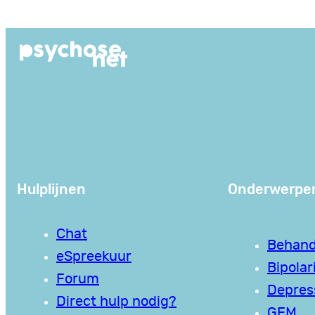
Ga
naar
de
inhoud
Hulplijnen
Onderwerpe
Chat
Behand
eSpreekuur
Bipolari
Forum
Depres
Direct hulp nodig?
GEM