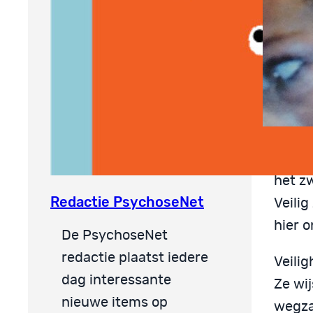
Creat
het z
Redactie PsychoseNet
Veilig
hier 
De PsychoseNet
redactie plaatst iedere
Veili
dag interessante
Ze wij
nieuwe items op
wegzak