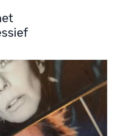
het
essief