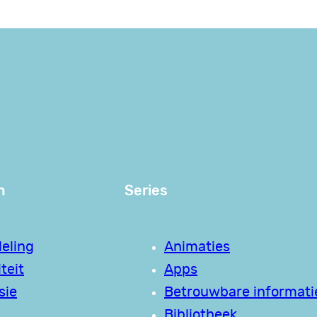
n
Series
eling
Animaties
teit
Apps
sie
Betrouwbare informati
Bibliotheek