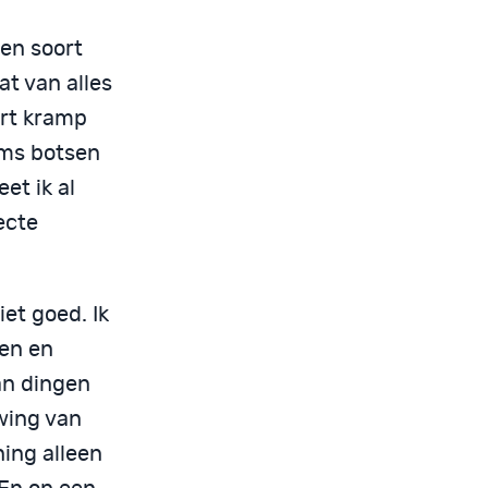
een soort
t van alles
ort kramp
oms botsen
et ik al
ecte
et goed. Ik
ren en
aan dingen
wing van
ing alleen