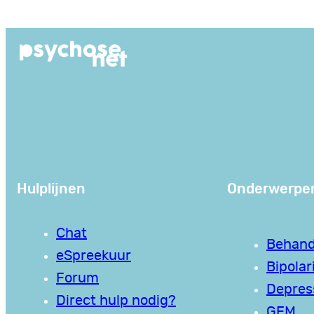
Ga
naar
de
inhoud
Hulplijnen
Onderwerpe
Chat
Behand
eSpreekuur
Bipolari
Forum
Depres
Direct hulp nodig?
GEM