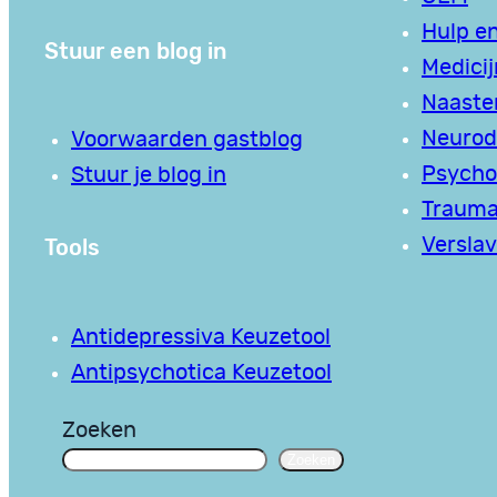
Hulp en
Stuur een blog in
Medici
Naaste
Neurodi
Voorwaarden gastblog
Psycho
Stuur je blog in
Traum
Tools
Verslav
Antidepressiva Keuzetool
Antipsychotica Keuzetool
Zoeken
Zoeken