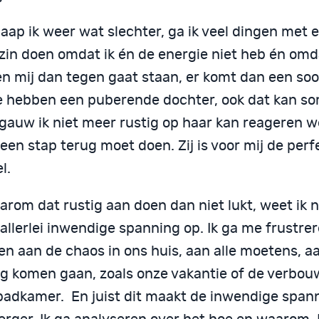
aap ik weer wat slechter, ga ik veel dingen met 
zin doen omdat ik én de energie niet heb én omda
n mij dan tegen gaat staan, er komt dan een so
e hebben een puberende dochter, ook dat kan s
gauw ik niet meer rustig op haar kan reageren we
 een stap terug moet doen. Zij is voor mij de perf
l.
rom dat rustig aan doen dan niet lukt, weet ik ni
allerlei inwendige spanning op. Ik ga me frustre
ren aan de chaos in ons huis, aan alle moetens, 
og komen gaan, zoals onze vakantie of de verbou
badkamer. En juist dit maakt de inwendige spann