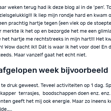
ar weken terug had ik deze blog al in de ‘pen’. T
 zielsgelukkig!!! Ik liep mijn rondje hard en kwa
een prachtig hartje tegen (een vlek op de stoept
r merkte ik het op en bezorgde het me een gliml
 het hartje me rechtstreeks in mijn hart!!! Het 
! Wow dacht ik!! Dát is waar ik het voor doe! En 
eeds. Maar vanzelf gaat het echt niet.
afgelopen week bijvoorbeeld
 te druk geweest. Teveel activiteiten op 1 dag. S
 kapper terrasjes, boodschappen doen enz. enz.
ten geeft het mij ook energie. Maar zo ineens 
jde…..