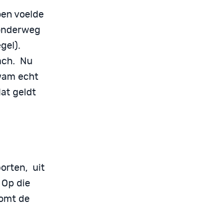
oen voelde
m onderweg
egel).
ach. Nu
kwam echt
dat geldt
porten, uit
 Op die
komt de