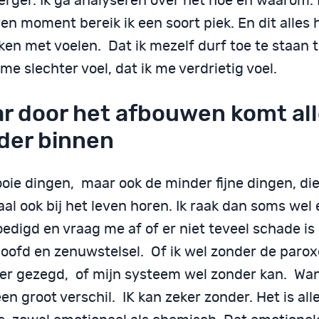
erger. Ik ga analyseren over het hoe en waarom.
n moment bereik ik een soort piek. En dit alles 
ken met voelen. Dat ik mezelf durf toe te staan 
 me slechter voel, dat ik me verdrietig voel.
r door het afbouwen komt al
der binnen
oie dingen, maar ook de minder fijne dingen, di
l ook bij het leven horen. Ik raak dan soms wel 
edigd en vraag me af of er niet teveel schade is
hoofd en zenuwstelsel. Of ik wel zonder de parox
ter gezegd, of mijn systeem wel zonder kan. Want
en groot verschil. IK kan zeker zonder. Het is al