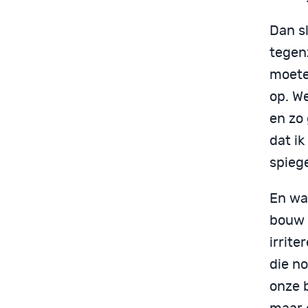
Dan sl
tegen
moete
op. W
en zo 
dat ik
spiege
En waa
bouw 
irrite
die n
onze 