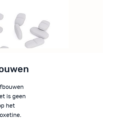
fbouwen
fbouwen
et is geen
op het
oxetine.