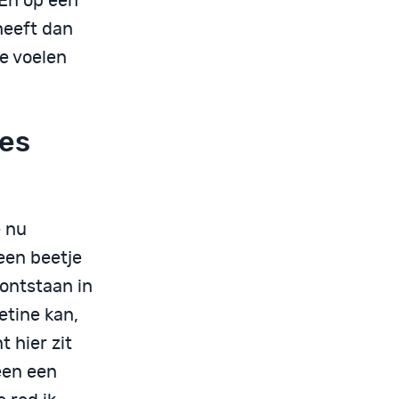
 En op een
heeft dan
te voelen
les
e nu
een beetje
 ontstaan in
etine kan,
 hier zit
leen een