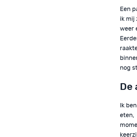
Een pa
ik mij
weer 
Eerde
raakte
binnen
nog st
De 
Ik ben
eten,
momen
keerzi