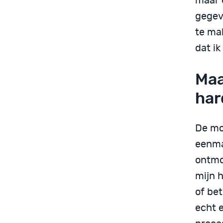
maar 
gegeve
te ma
dat ik
Maa
har
De mo
eenmaa
ontmo
mijn 
of be
echt e