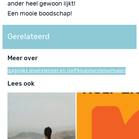
ander heel gewoon lijkt!
Een mooie boodschap!
Gerelateerd
Meer over
dagelijks leven
Herstel en (zelf)Hulp
herstelverhalen
Lees ook