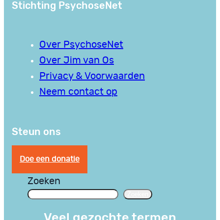
Stichting PsychoseNet
Over PsychoseNet
Over Jim van Os
Privacy & Voorwaarden
Neem contact op
Steun ons
Doe een donatie
Zoeken
Zoeken
Veel gezochte termen