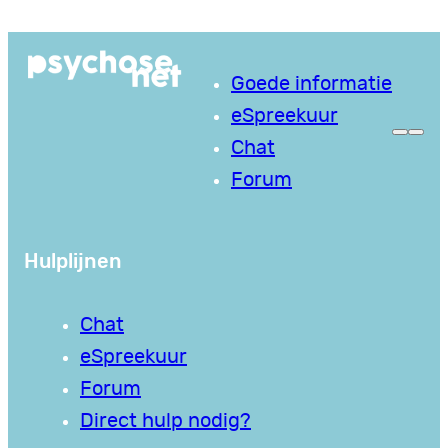
Ga
naar
Goede informatie
de
eSpreekuur
inhoud
Chat
Forum
Hulplijnen
Chat
eSpreekuur
Forum
Direct hulp nodig?