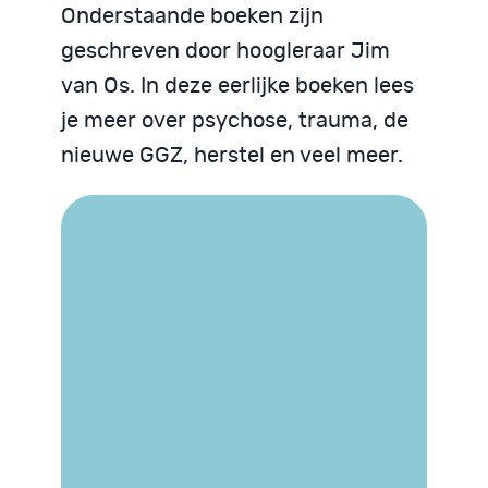
Onderstaande boeken zijn
geschreven door hoogleraar Jim
van Os. In deze eerlijke boeken lees
je meer over psychose, trauma, de
nieuwe GGZ, herstel en veel meer.
Trauma begrijpen
We zijn God niet
Psychose begrijpen
Neurodiversiteit
Neurodiversiteit
begrijpen
begrijpen