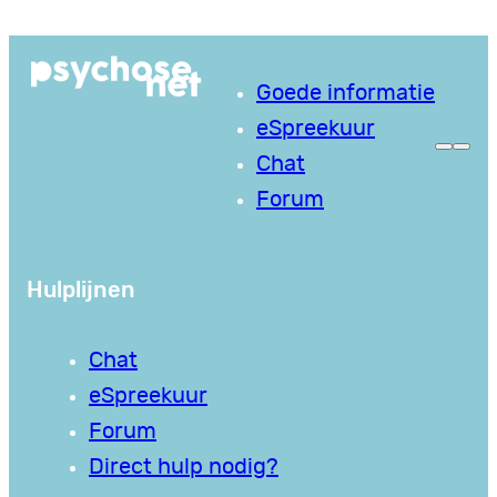
Ga
naar
Goede informatie
de
eSpreekuur
inhoud
Chat
Forum
Hulplijnen
Chat
eSpreekuur
Forum
Direct hulp nodig?