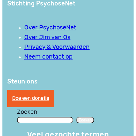
Stichting PsychoseNet
Over PsychoseNet
Over Jim van Os
Privacy & Voorwaarden
Neem contact op
Steun ons
Doe een donatie
Zoeken
Zoeken
Veel gezochte termen