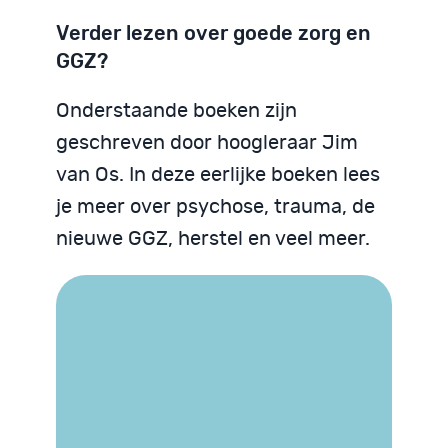
Verder lezen over goede zorg en
GGZ?
Onderstaande boeken zijn
geschreven door hoogleraar Jim
van Os. In deze eerlijke boeken lees
je meer over psychose, trauma, de
nieuwe GGZ, herstel en veel meer.
Trauma begrijpen
We zijn God niet
Psychose begrijpen
Neurodiversiteit
Neurodiversiteit
begrijpen
begrijpen