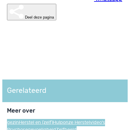
Deel deze pagina
Gerelateerd
Meer over
gezin
Herstel en (zelf)Hulp
onze Herstelvideo's
Psychosegevoeligheid
Zelfbeeld