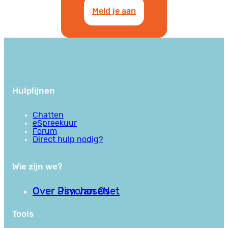
Meld je aan
Hulplijnen
Chatten
eSpreekuur
Forum
Direct hulp nodig?
Wie zijn we?
Over PsychoseNet
Over Jim van Os
Tools