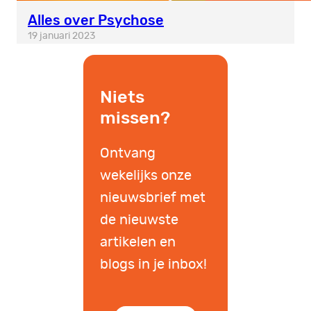
Alles over Psychose
19 januari 2023
Niets
missen?
Ontvang
wekelijks onze
nieuwsbrief met
de nieuwste
artikelen en
blogs in je inbox!