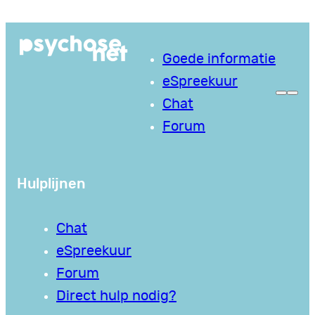
Ga
naar
Goede informatie
de
eSpreekuur
inhoud
Chat
Forum
Hulplijnen
Chat
eSpreekuur
Forum
Direct hulp nodig?