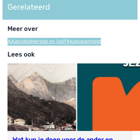
Gerelateerd
Meer over
AA
alcohol
Herstel en (zelf)Hulp
openheid
Lees ook
Wat kun je doen voor de ander en