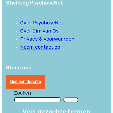
Stichting PsychoseNet
Over PsychoseNet
Over Jim van Os
Privacy & Voorwaarden
Neem contact op
Steun ons
Doe een donatie
Zoeken
Zoeken
Veel gezochte termen