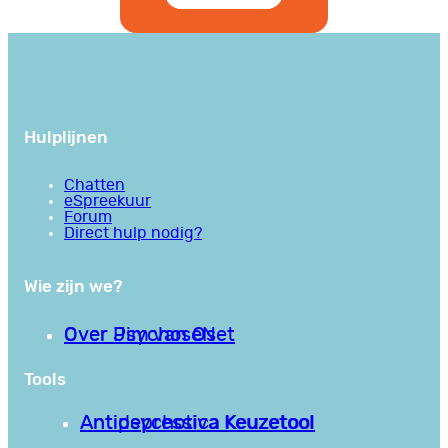
Hulplijnen
Chatten
eSpreekuur
Forum
Direct hulp nodig?
Wie zijn we?
Over PsychoseNet
Over Jim van Os
Tools
Antipsychotica Keuzetool
Antidepressiva Keuzetool