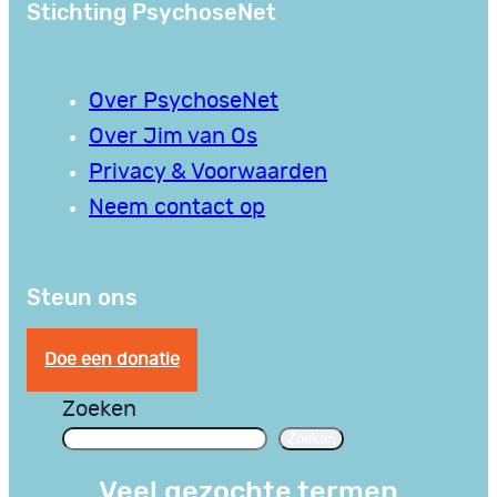
Stichting PsychoseNet
Over PsychoseNet
Over Jim van Os
Privacy & Voorwaarden
Neem contact op
Steun ons
Doe een donatie
Zoeken
Zoeken
Veel gezochte termen