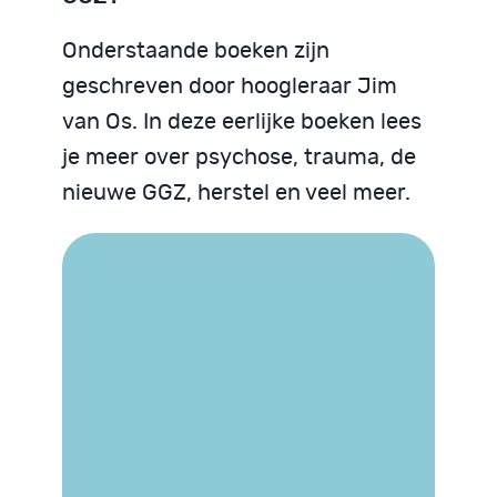
Onderstaande boeken zijn
geschreven door hoogleraar Jim
van Os. In deze eerlijke boeken lees
je meer over psychose, trauma, de
nieuwe GGZ, herstel en veel meer.
Trauma begrijpen
We zijn God niet
Psychose begrijpen
Neurodiversiteit
Neurodiversiteit
begrijpen
begrijpen