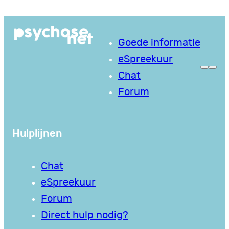
Ga
naar
Goede informatie
de
eSpreekuur
inhoud
Chat
Forum
Hulplijnen
Chat
eSpreekuur
Forum
Direct hulp nodig?