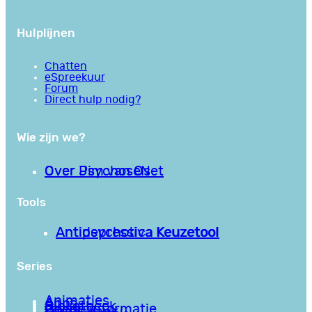
Hulplijnen
Chatten
eSpreekuur
Forum
Direct hulp nodig?
Wie zijn we?
Over PsychoseNet
Over Jim van Os
Tools
Antipsychotica Keuzetool
Antidepressiva Keuzetool
Series
Animaties
Apps
Bibliotheek
Goede informatie
Kennisbank