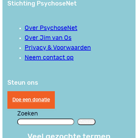
Stichting PsychoseNet
Over PsychoseNet
Over Jim van Os
Privacy & Voorwaarden
Neem contact op
Steun ons
Doe een donatie
Zoeken
Zoeken
Veel gezochte termen