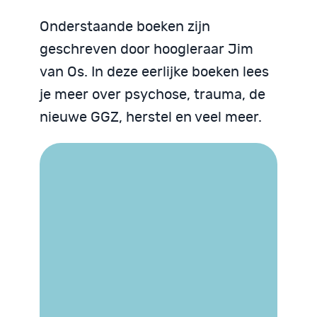
Onderstaande boeken zijn
geschreven door hoogleraar Jim
van Os. In deze eerlijke boeken lees
je meer over psychose, trauma, de
nieuwe GGZ, herstel en veel meer.
Trauma begrijpen
We zijn God niet
Psychose begrijpen
Neurodiversiteit
Neurodiversiteit
begrijpen
begrijpen