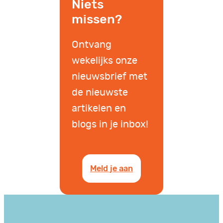
Niets
missen?
Ontvang
wekelijks onze
nieuwsbrief met
de nieuwste
artikelen en
blogs in je inbox!
Meld je aan