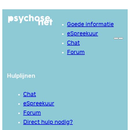
Ga
naar
Goede informatie
de
eSpreekuur
inhoud
Chat
Forum
Hulplijnen
Chat
eSpreekuur
Forum
Direct hulp nodig?