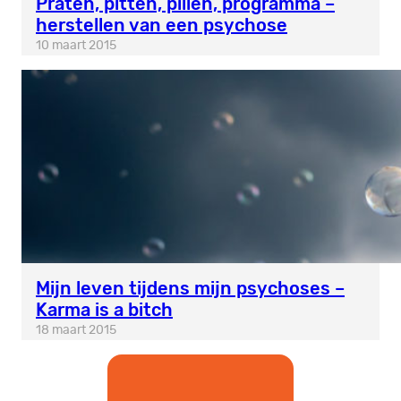
Praten, pitten, pillen, programma –
herstellen van een psychose
10 maart 2015
Mijn leven tijdens mijn psychoses –
Karma is a bitch
18 maart 2015