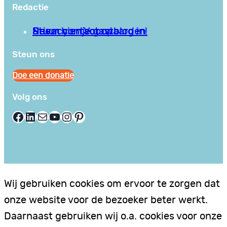
Redactie
Privacy en Voorwaarden
Stuur hier je gastblog in!
Neem contact op
Steun ons
Doe een donatie
Volg ons
Facebook
LinkedIn
E-mail
YouTube
Instagram
Pinterest
Wij gebruiken cookies om ervoor te zorgen dat
onze website voor de bezoeker beter werkt.
Daarnaast gebruiken wij o.a. cookies voor onze