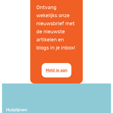
Ontvang
wekelijks onze
nieuwsbrief met
de nieuwste
artikelen en
blogs in je inbox!
Meld je aan
Hulplijnen