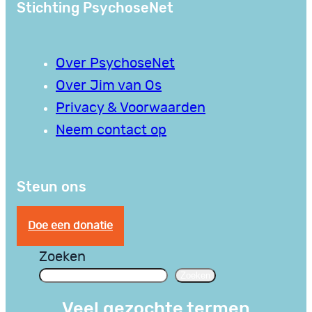
Stichting PsychoseNet
Over PsychoseNet
Over Jim van Os
Privacy & Voorwaarden
Neem contact op
Steun ons
Doe een donatie
Zoeken
Zoeken
Veel gezochte termen