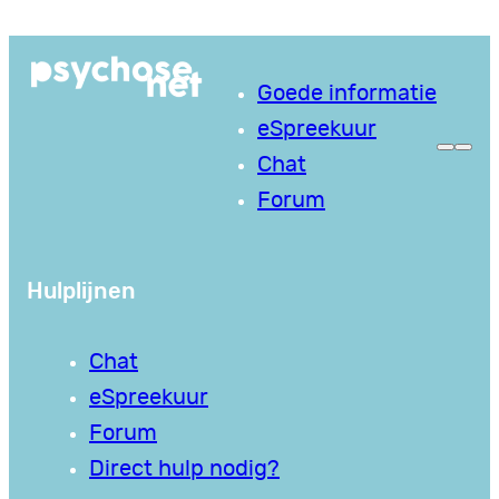
Ga
naar
Goede informatie
de
eSpreekuur
inhoud
Chat
Forum
Hulplijnen
Chat
eSpreekuur
Forum
Direct hulp nodig?