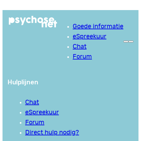
Ga
naar
Goede informatie
de
eSpreekuur
inhoud
Chat
Forum
Hulplijnen
Chat
eSpreekuur
Forum
Direct hulp nodig?