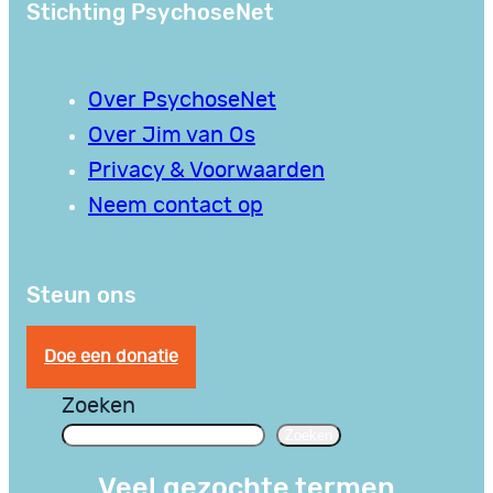
Stichting PsychoseNet
Over PsychoseNet
Over Jim van Os
Privacy & Voorwaarden
Neem contact op
Steun ons
Doe een donatie
Zoeken
Zoeken
Veel gezochte termen