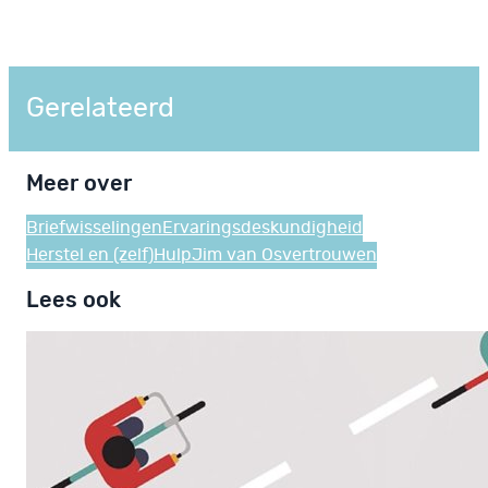
Gerelateerd
Meer over
Briefwisselingen
Ervaringsdeskundigheid
Herstel en (zelf)Hulp
Jim van Os
vertrouwen
Lees ook