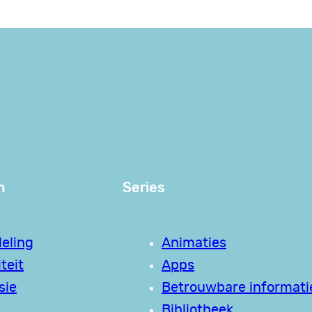
n
Series
eling
Animaties
teit
Apps
sie
Betrouwbare informati
Bibliotheek