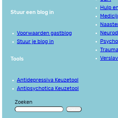
Hulp en
Stuur een blog in
Medici
Naaste
Neurodi
Voorwaarden gastblog
Psycho
Stuur je blog in
Traum
Tools
Verslav
Antidepressiva Keuzetool
Antipsychotica Keuzetool
Zoeken
Zoeken