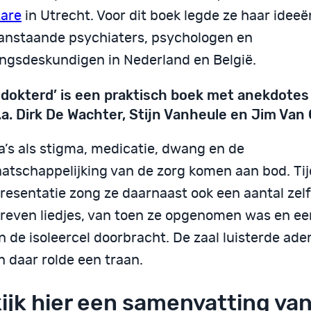
tare
in Utrecht. Voor dit boek legde ze haar ideeë
anstaande psychiaters, psychologen en
ingsdeskundigen in Nederland en België.
edokterd’ is een praktisch boek met anekdotes
.a. Dirk De Wachter, Stijn Vanheule en Jim Van
’s als stigma, medicatie, dwang en de
atschappelijking van de zorg komen aan bod. Ti
resentatie zong ze daarnaast ook een aantal zelf
reven liedjes, van toen ze opgenomen was en e
n de isoleercel doorbracht. De zaal luisterde ade
n daar rolde een traan.
ijk hier een samenvatting va