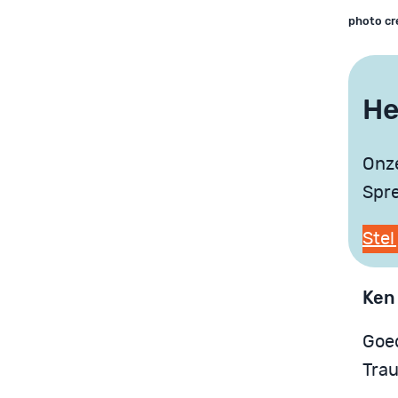
photo cre
He
Onze
Spre
Stel
Ken
Goe
Trau