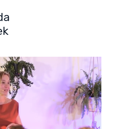
da
ek