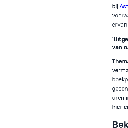
bij
As
voora
ervar
‘Uitg
van o
Thema
verma
boekp
gesch
uren i
hier e
Bek