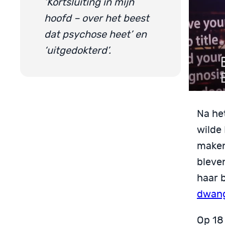
‘Kortsluiting in mijn
hoofd – over het beest
dat psychose heet’ en
‘uitgedokterd’.
Na he
wilde
maken 
bleve
haar 
dwang
Op 18