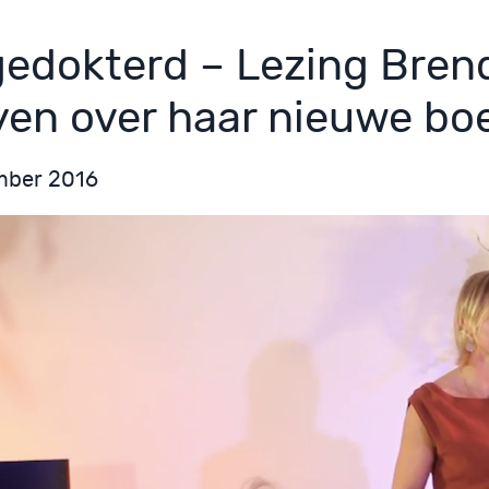
gedokterd – Lezing Bren
yen over haar nieuwe bo
mber 2016