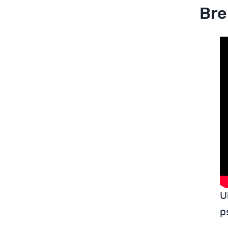
Bre
U
p