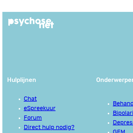
Ga
naar
de
inhoud
Hulplijnen
Onderwerpe
Chat
Behand
eSpreekuur
Bipolari
Forum
Depres
Direct hulp nodig?
GEM