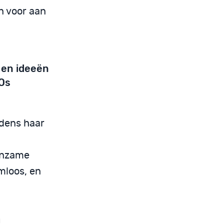
n voor aan
 en ideeën
 Os
jdens haar
enzame
mloos, en
n