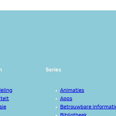
n
Series
eling
Animaties
teit
Apps
sie
Betrouwbare informati
Bibliotheek