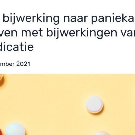
 bijwerking naar panieka
even met bijwerkingen va
icatie
ember 2021