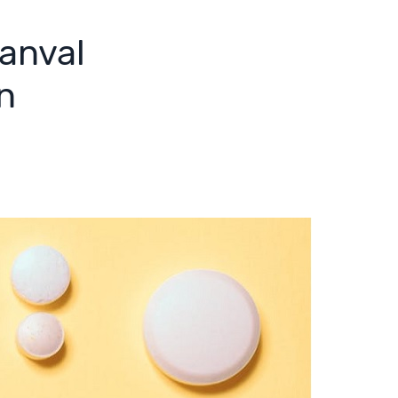
anval
n