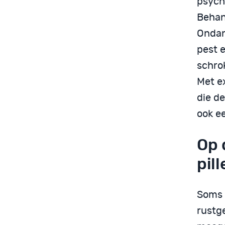
psycho
Behan
Ondan
pest 
schrok
Met e
die de
ook ee
Op 
pil
Soms 
rustge