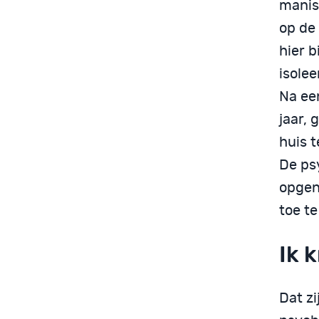
mani
op de
hier b
isolee
Na een
jaar, 
huis 
De ps
opgen
toe t
Ik 
Dat zi