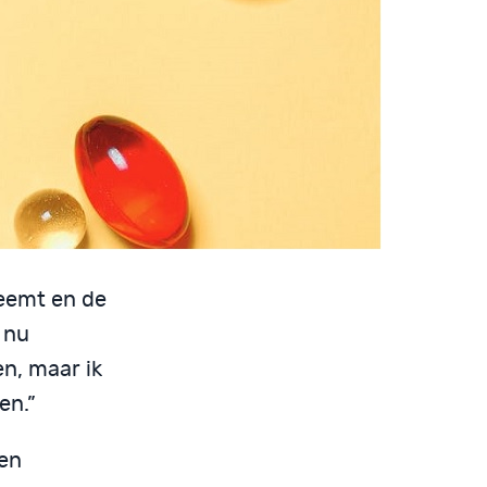
neemt en de
 nu
en, maar ik
en.”
een