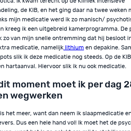
tica. Ik kwam terecht op de Kliniek Intensieve
deling, de KIB, en het ging daar na twee weken 
ks mijn medicatie werd ik zo manisch/ psychoti
en kreeg ik een uitgebreid kamerprogramma. De 
 zo van mijn snelle ontremming dat hij besloot in
xtra medicatie, namelijk
lithium
en depakine. Sa
pots slik ik deze medicatie nog steeds. Op de KIB
n hartaanval. Hiervoor slik ik nu ook medicatie.
dit moment moet ik per dag 2
len wegwerken
is het meer, want dan neem ik slaapmedicatie e
vers. Dus een hele hand vol! Ik moet het de psyc