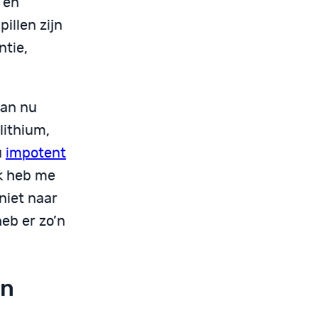
 en
pillen zijn
ntie,
kan nu
lithium,
u
impotent
ik heb me
niet naar
heb er zo’n
en