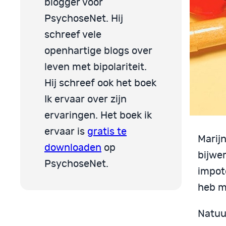
blogger voor
PsychoseNet. Hij
schreef vele
openhartige blogs over
leven met bipolariteit.
Hij schreef ook het boek
Ik ervaar over zijn
ervaringen. Het boek ik
ervaar is
gratis te
Marijn
downloaden
op
bijwer
PsychoseNet.
impote
heb m
Natuur