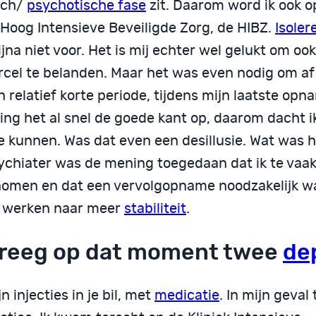
sch/
psychotische fase
zit. Daarom word ik ook
 Hoog Intensieve Beveiligde Zorg, de HIBZ.
Isoler
ijna niet voor. Het is mij echter wel gelukt om ook
rcel te belanden. Maar het was even nodig om af 
 relatief korte periode, tijdens mijn laatste opn
ging het al snel de goede kant op, daarom dacht i
te kunnen. Was dat even een desillusie. Wat was 
ychiater was de mening toegedaan dat ik te vaa
omen en dat een vervolgopname noodzakelijk wa
e werken naar meer
stabiliteit
.
kreeg op dat moment twee
de
jn injecties in je bil, met
medicatie
. In mijn geval