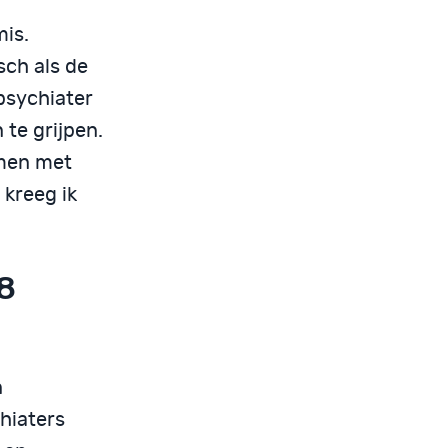
mis.
sch als de
psychiater
 te grijpen.
men met
 kreeg ik
8
n
hiaters