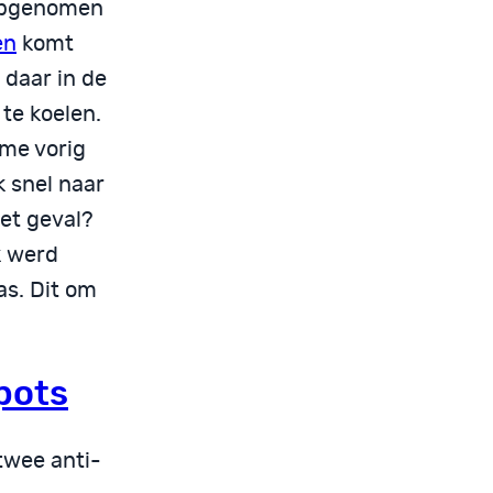
 opgenomen
en
komt
 daar in de
te koelen.
ame vorig
k snel naar
het geval?
k werd
s. Dit om
pots
 twee anti-