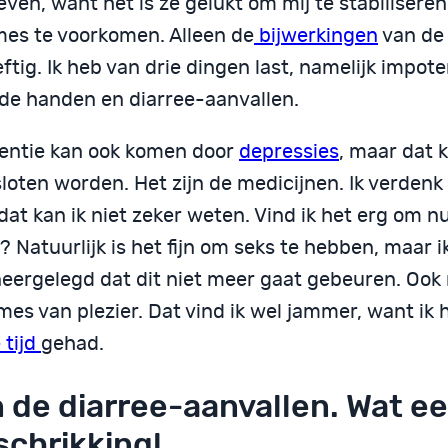
en, want het is ze gelukt om mij te stabiliseren
es te voorkomen. Alleen de
bijwerkingen
van de 
ftig. Ik heb van drie dingen last, namelijk impote
ende handen en diarree-aanvallen.
entie kan ook komen door
depressies
, maar dat 
loten worden. Het zijn de medicijnen. Ik verdenk 
at kan ik niet zeker weten. Vind ik het erg om n
n? Natuurlijk is het fijn om seks te hebben, maar 
neergelegd dat dit niet meer gaat gebeuren. Ook 
es van plezier. Dat vind ik wel jammer, want ik 
 tijd
gehad.
 de diarree-aanvallen. Wat e
schrikking!