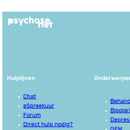
Ga
naar
de
inhoud
Hulplijnen
Onderwerpe
Chat
Behand
eSpreekuur
Bipolari
Forum
Depres
Direct hulp nodig?
GEM