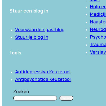
Hulp en
Stuur een blog in
Medici
Naaste
Neurodi
Voorwaarden gastblog
Psycho
Stuur je blog in
Traum
Tools
Verslav
Antidepressiva Keuzetool
Antipsychotica Keuzetool
Zoeken
Zoeken