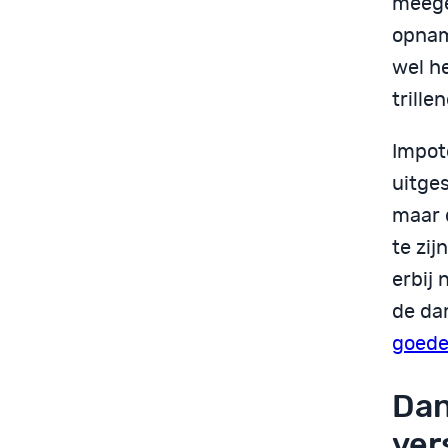
meegev
opnam
wel he
trill
Impot
uitges
maar d
te zij
erbij 
de dam
goede
Dan
ver