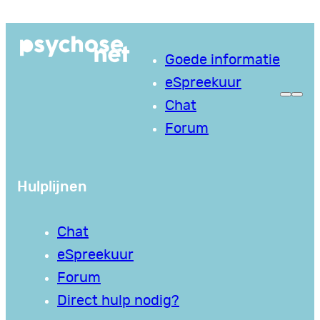
Ga
naar
Goede informatie
de
eSpreekuur
inhoud
Chat
Forum
Hulplijnen
Chat
eSpreekuur
Forum
Direct hulp nodig?