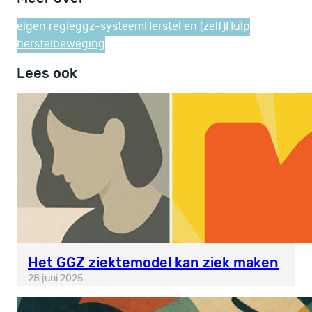
eigen regie
ggz-systeem
Herstel en (zelf)Hulp
herstelbeweging
Lees ook
Het GGZ ziektemodel kan ziek maken
28 juni 2025