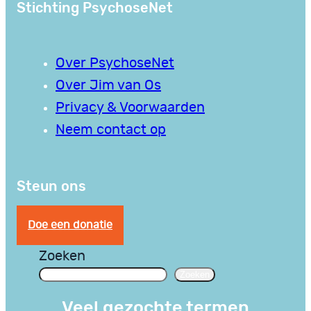
Stichting PsychoseNet
Over PsychoseNet
Over Jim van Os
Privacy & Voorwaarden
Neem contact op
Steun ons
Doe een donatie
Zoeken
Zoeken
Veel gezochte termen