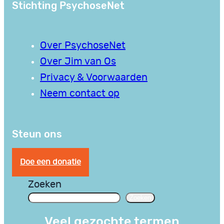
Stichting PsychoseNet
Over PsychoseNet
Over Jim van Os
Privacy & Voorwaarden
Neem contact op
Steun ons
Doe een donatie
Zoeken
Zoeken
Veel gezochte termen