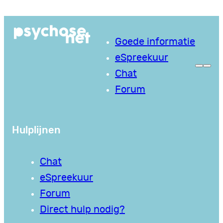
Ga
naar
Goede informatie
de
eSpreekuur
inhoud
Chat
Forum
Hulplijnen
Chat
eSpreekuur
Forum
Direct hulp nodig?